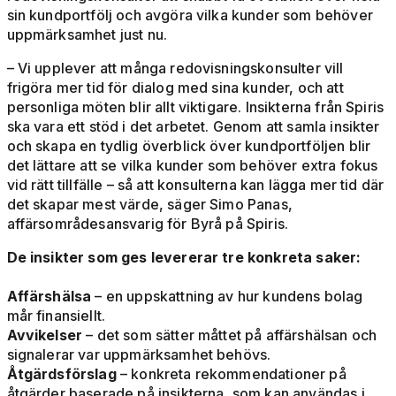
sin kundportfölj och avgöra vilka kunder som behöver
uppmärksamhet just nu.
– Vi upplever att många redovisningskonsulter vill
frigöra mer tid för dialog med sina kunder, och att
personliga möten blir allt viktigare. Insikterna från Spiris
ska vara ett stöd i det arbetet. Genom att samla insikter
och skapa en tydlig överblick över kundportföljen blir
det lättare att se vilka kunder som behöver extra fokus
vid rätt tillfälle – så att konsulterna kan lägga mer tid där
det skapar mest värde, säger Simo Panas,
affärsområdesansvarig för Byrå på Spiris.
De insikter som ges levererar tre konkreta saker:
Affärshälsa
– en uppskattning av hur kundens bolag
mår finansiellt.
Avvikelser
– det som sätter måttet på affärshälsan och
signalerar var uppmärksamhet behövs.
Åtgärdsförslag
– konkreta rekommendationer på
åtgärder baserade på insikterna, som kan användas i