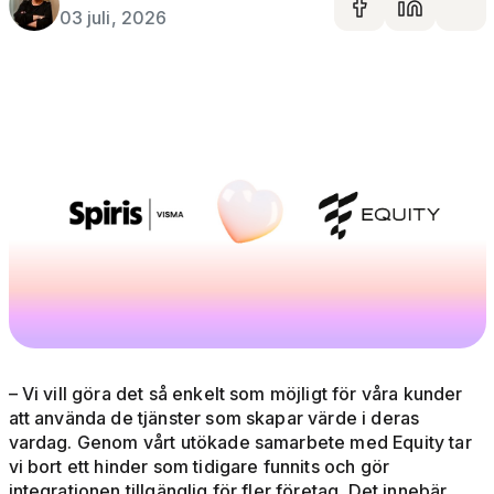
Dela på 
Dela 
De
03 juli, 2026
– Vi vill göra det så enkelt som möjligt för våra kunder
att använda de tjänster som skapar värde i deras
vardag. Genom vårt utökade samarbete med Equity tar
vi bort ett hinder som tidigare funnits och gör
integrationen tillgänglig för fler företag. Det innebär