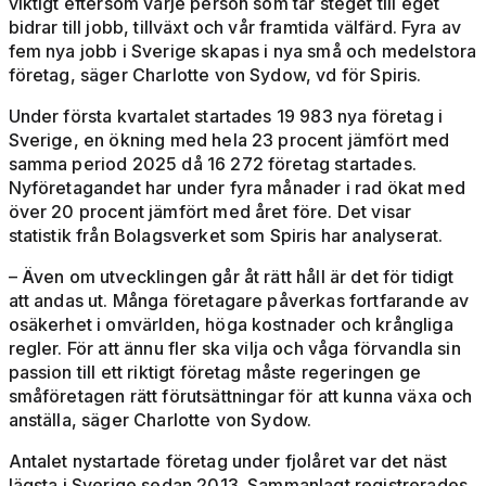
viktigt eftersom varje person som tar steget till eget
bidrar till jobb, tillväxt och vår framtida välfärd. Fyra av
fem nya jobb i Sverige skapas i nya små och medelstora
företag, säger Charlotte von Sydow, vd för Spiris.
Under första kvartalet startades 19 983 nya företag i
Sverige, en ökning med hela 23 procent jämfört med
samma period 2025 då 16 272 företag startades.
Nyföretagandet har under fyra månader i rad ökat med
över 20 procent jämfört med året före. Det visar
statistik från Bolagsverket som Spiris har analyserat.
– Även om utvecklingen går åt rätt håll är det för tidigt
att andas ut. Många företagare påverkas fortfarande av
osäkerhet i omvärlden, höga kostnader och krångliga
regler. För att ännu fler ska vilja och våga förvandla sin
passion till ett riktigt företag måste regeringen ge
småföretagen rätt förutsättningar för att kunna växa och
anställa, säger Charlotte von Sydow.
Antalet nystartade företag under fjolåret var det näst
lägsta i Sverige sedan 2013. Sammanlagt registrerades