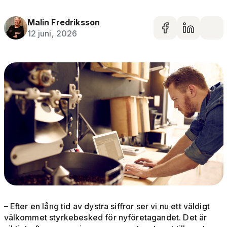
Malin Fredriksson
Dela på 
Dela 
De
12 juni, 2026
– Efter en lång tid av dystra siffror ser vi nu ett väldigt
välkommet styrkebesked för nyföretagandet. Det är