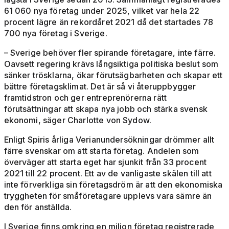
61 060 nya företag under 2025, vilket var hela 22
procent lägre än rekordåret 2021 då det startades 78
700 nya företag i Sverige.
– Sverige behöver fler spirande företagare, inte färre.
Oavsett regering krävs långsiktiga politiska beslut som
sänker trösklarna, ökar förutsägbarheten och skapar ett
bättre företagsklimat. Det är så vi återuppbygger
framtidstron och ger entreprenörerna rätt
förutsättningar att skapa nya jobb och stärka svensk
ekonomi, säger Charlotte von Sydow.
Enligt Spiris årliga Verianundersökningar drömmer allt
färre svenskar om att starta företag. Andelen som
överväger att starta eget har sjunkit från 33 procent
2021 till 22 procent. Ett av de vanligaste skälen till att
inte förverkliga sin företagsdröm är att den ekonomiska
tryggheten för småföretagare upplevs vara sämre än
den för anställda.
I Sverige finns omkring en miljon företag registrerade