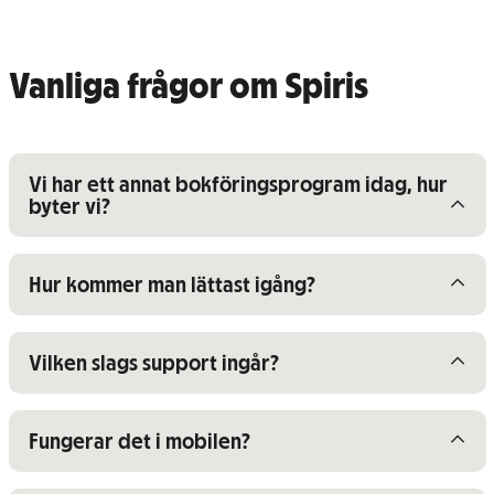
Vanliga frågor om Spiris
Visa/dölj innehåll för
Vi har ett annat bokföringsprogram idag, hur
byter vi?
Visa/dölj innehåll för
Hur kommer man lättast igång?
Visa/dölj innehåll för
Vilken slags support ingår?
Visa/dölj innehåll för
Fungerar det i mobilen?