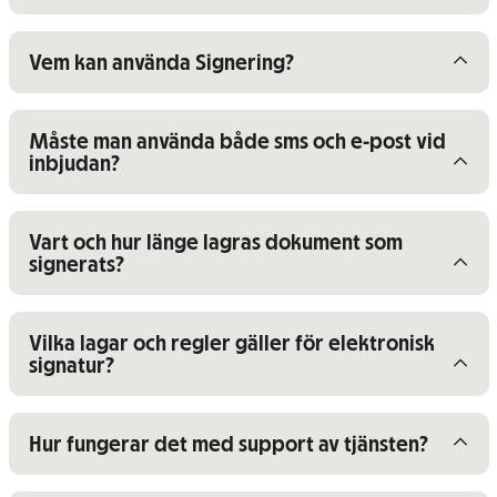
Visa/dölj innehåll för
Vem kan använda Signering?
Visa/dölj innehåll för
Måste man använda både sms och e-post vid
inbjudan?
Visa/dölj innehåll för
Vart och hur länge lagras dokument som
signerats?
Visa/dölj innehåll för
Vilka lagar och regler gäller för elektronisk
signatur?
Visa/dölj innehåll för
Hur fungerar det med support av tjänsten?