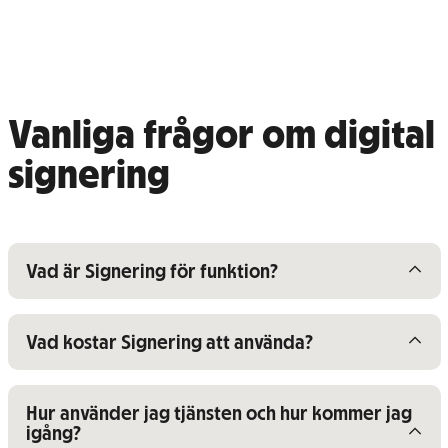
Vanliga frågor om digital
signering
Visa/dölj innehåll för
Vad är Signering för funktion?
Visa/dölj innehåll för
Vad kostar Signering att använda?
Visa/dölj innehåll för
Hur använder jag tjänsten och hur kommer jag
igång?