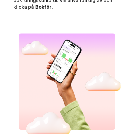
bokföringskonto du vill använda dig av och
klicka på
Bokför
.