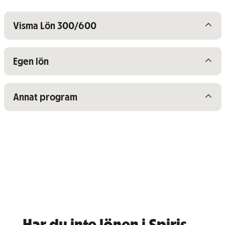
Visa/dölj innehåll för
Visma Lön 300/600
Visa/dölj innehåll för
Egen lön
Visa/dölj innehåll för
Annat program
Har du inte lönen i Spiris