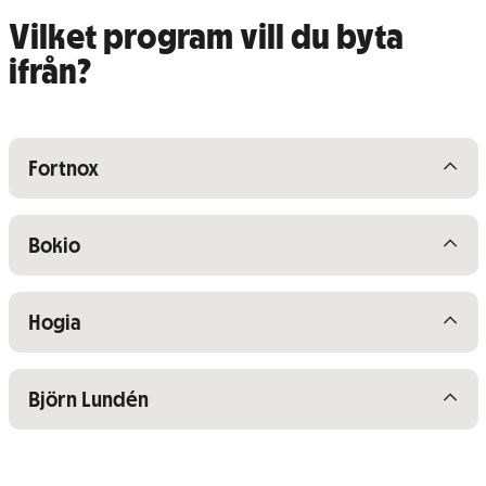
Vilket program vill du byta
ifrån?
Visa/dölj innehåll för
Fortnox
Visa/dölj innehåll för
Bokio
Visa/dölj innehåll för
Hogia
Visa/dölj innehåll för
Björn Lundén