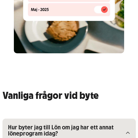
Vanliga frågor vid byte
Visa/dölj innehåll för
Hur byter jag till Lön om jag har ett annat
löneprogram idag?