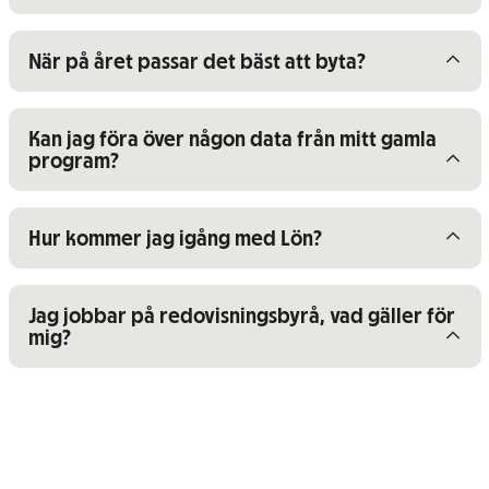
Visa/dölj innehåll för
När på året passar det bäst att byta?
Visa/dölj innehåll för
Kan jag föra över någon data från mitt gamla
program?
Visa/dölj innehåll för
Hur kommer jag igång med Lön?
Visa/dölj innehåll för
Jag jobbar på redovisningsbyrå, vad gäller för
mig?