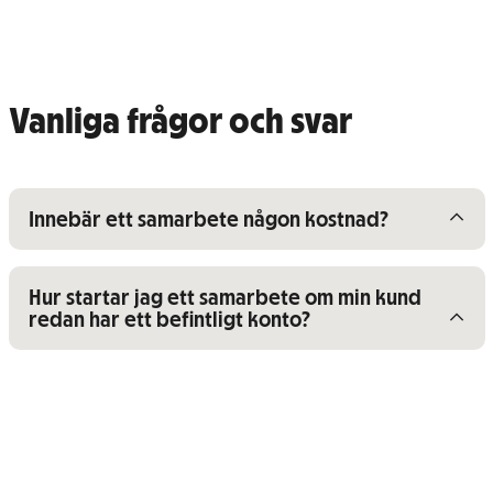
Vanliga frågor och svar
Visa/dölj innehåll för
Innebär ett samarbete någon kostnad?
Visa/dölj innehåll för
Hur startar jag ett samarbete om min kund
redan har ett befintligt konto?