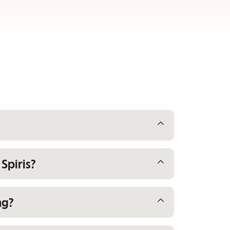
Spiris?
ng?