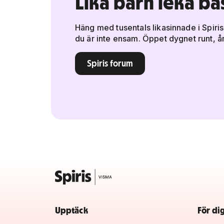
Lika barn leka bä
Häng med tusentals likasinnade i Spiris
du är inte ensam. Öppet dygnet runt, år
Spiris forum
Upptäck
För di