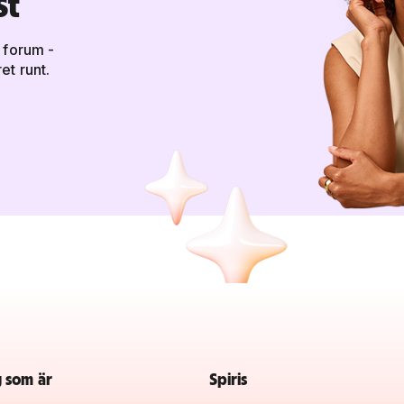
st
 forum -
et runt.
g som är
Spiris