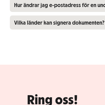
Visa/dölj innehåll för
Hur ändrar jag e-postadress för en u
Visa/dölj innehåll för
Vilka länder kan signera dokumenten?
Ring oss!