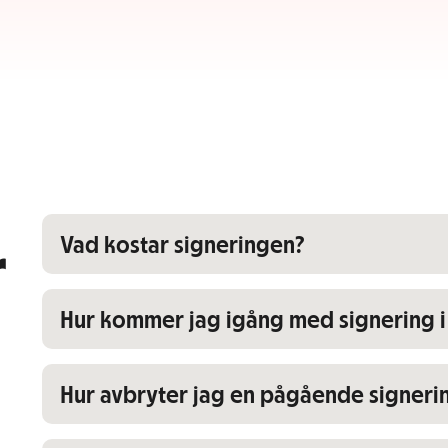
Visa/dölj innehåll för
Vad kostar signeringen?
r
Visa/dölj innehåll för
Hur kommer jag igång med signering i 
Visa/dölj innehåll för
Hur avbryter jag en pågående signeri