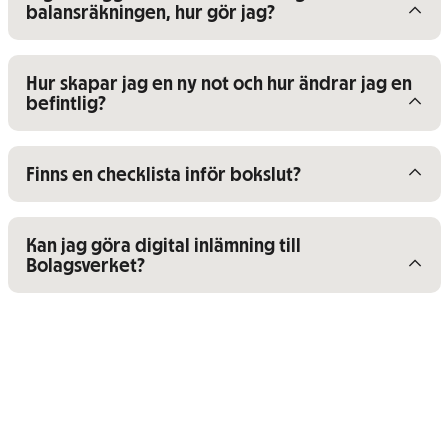
balansräkningen, hur gör jag?
Visa/dölj innehåll för
Hur skapar jag en ny not och hur ändrar jag en
befintlig?
Visa/dölj innehåll för
Finns en checklista inför bokslut?
Visa/dölj innehåll för
Kan jag göra digital inlämning till
Bolagsverket?