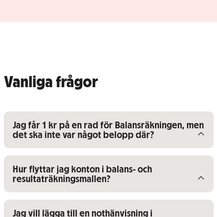
Vanliga frågor
Visa/dölj innehåll för
Jag får 1 kr på en rad för Balansräkningen, men
det ska inte var något belopp där?
Visa/dölj innehåll för
Hur flyttar jag konton i balans- och
resultaträkningsmallen?
Visa/dölj innehåll för
Jag vill lägga till en nothänvisning i