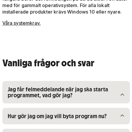
med för gammalt operativsystem. För alla lokalt
installerade produkter krävs Windows 10 eller nyare.
Våra systemkrav.
Vanliga frågor och svar
Visa/dölj innehåll för
Jag får felmeddelande när jag ska starta
programmet, vad gör jag?
Visa/dölj innehåll för
Hur gör jag om jag vill byta program nu?