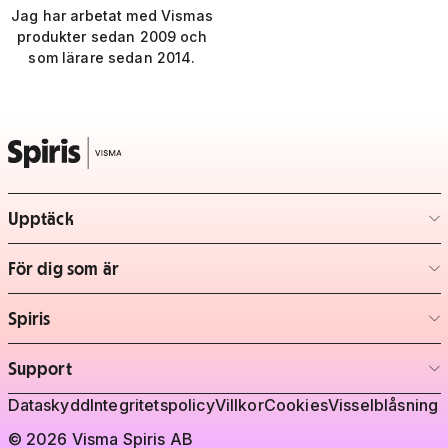
Jag har arbetat med Vismas
produkter sedan 2009 och
som lärare sedan 2014.
Upptäck
– klicka för att expandera lista
För dig som är
– klicka för att expandera lista
Spiris
– klicka för att expandera lista
Support
– klicka för att expandera lista
Juridisk information
Dataskydd
Integritetspolicy
Villkor
Cookies
Visselblåsning
© 2026 Visma Spiris AB