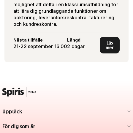
möjlighet att delta i en klassrumsutbildning för
att lära dig grundläggande funktioner om
bokföring, leverantörsreskontra, fakturering
och kundreskontra.
Nästa tillfälle
Längd
Läs
21-22 september 16:00
2 dagar
mer
Upptäck
– klicka för att expandera lista
För dig som är
– klicka för att expandera lista