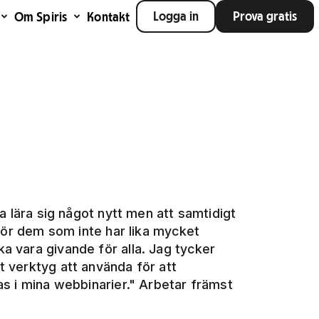
Logga in
Prova gratis
Om Spiris
Kontakt
ka lära sig något nytt men att samtidigt
t för dem som inte har lika mycket
a vara givande för alla. Jag tycker
t verktyg att använda för att
as i mina webbinarier." Arbetar främst