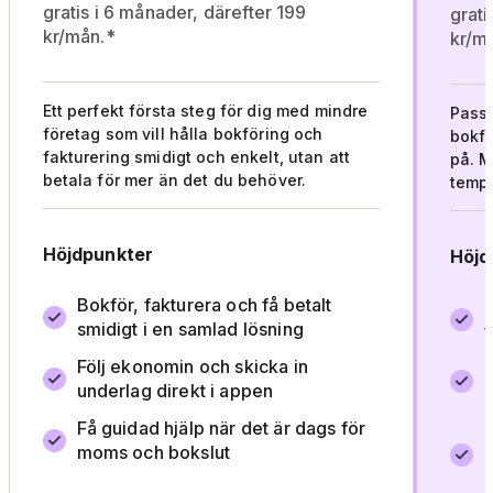
gratis i 6 månader, därefter 199
grati
kr/mån.*
kr/m
Ett perfekt första steg för dig med mindre
Passa
företag som vill hålla bokföring och
bokfö
fakturering smidigt och enkelt, utan att
på. M
betala för mer än det du behöver.
tempo
Höjdpunkter
Höjd
Bokför, fakturera och få betalt
smidigt i en samlad lösning
f
Följ ekonomin och skicka in
M
underlag direkt i appen
h
Få guidad hjälp när det är dags för
K
moms och bokslut
d
a