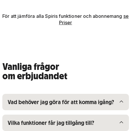
För att jämföra alla Spiris funktioner och abonnemang
se
Priser
Vanliga frågor
om erbjudandet
Visa/dölj innehåll för
Vad behöver jag göra för att komma igång?
Visa/dölj innehåll för
Vilka funktioner får jag tillgång till?