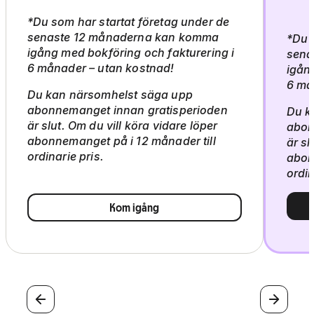
*Du som har startat företag under de
senaste 12 månaderna kan komma
*
Du 
igång med bokföring och fakturering i
sena
6 månader – utan kostnad!
igån
6 må
Du kan närsomhelst säga upp
abonnemanget innan gratisperioden
Du k
är slut. Om du vill köra vidare löper
abon
abonnemanget på i 12 månader till
är sl
ordinarie pris.
abon
ordin
Kom igång
Föregående
Nästa