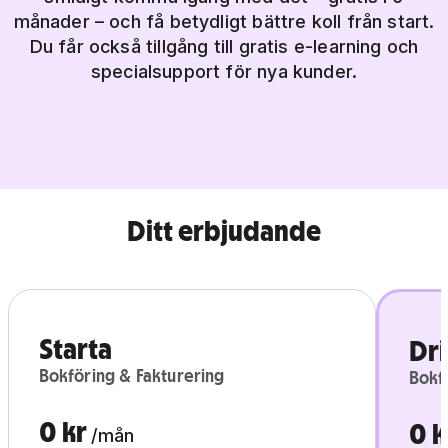
månader – och få betydligt bättre koll från start.
Du får också tillgång till gratis e-learning och
specialsupport för nya kunder.
Ditt erbjudande
Starta
Dri
Bokföring & Fakturering
Bokf
0 kr
0 k
/mån