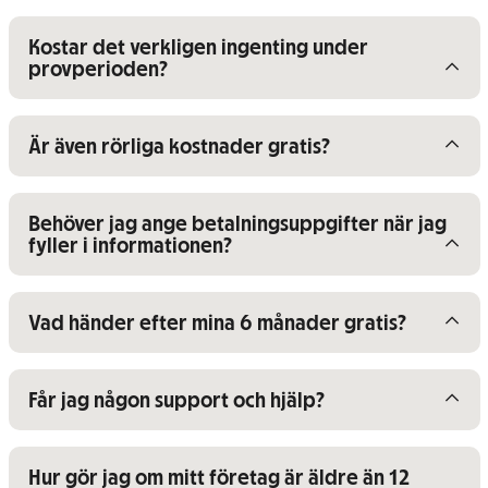
Visa/dölj innehåll för
Kostar det verkligen ingenting under
provperioden?
Visa/dölj innehåll för
Är även rörliga kostnader gratis?
Visa/dölj innehåll för
Behöver jag ange betalningsuppgifter när jag
fyller i informationen?
Visa/dölj innehåll för
Vad händer efter mina 6 månader gratis?
Visa/dölj innehåll för
Får jag någon support och hjälp?
Visa/dölj innehåll för
Hur gör jag om mitt företag är äldre än 12