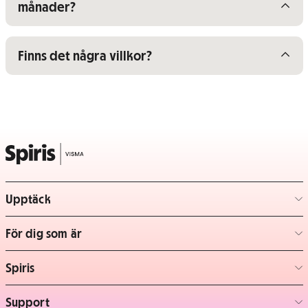
månader?
Visa/dölj innehåll för
Finns det några villkor?
Upptäck
– klicka för att expandera lista
För dig som är
– klicka för att expandera lista
Spiris
– klicka för att expandera lista
Support