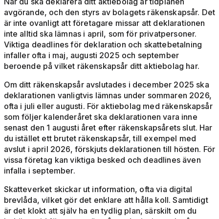
När du ska deklarera ditt aktiebolag är tidplanen
avgörande, och den styrs av bolagets räkenskapsår. Det
är inte ovanligt att företagare missar att deklarationen
inte alltid ska lämnas i april, som för privatpersoner.
Viktiga deadlines för deklaration och skattebetalning
infaller ofta i maj, augusti 2025 och september
beroende på vilket räkenskapsår ditt aktiebolag har.
Om ditt räkenskapsår avslutades i december 2025 ska
deklarationen vanligtvis lämnas under sommaren 2026,
ofta i juli eller augusti. För aktiebolag med räkenskapsår
som följer kalenderåret ska deklarationen vara inne
senast den 1 augusti året efter räkenskapsårets slut. Har
du istället ett brutet räkenskapsår, till exempel med
avslut i april 2026, förskjuts deklarationen till hösten. För
vissa företag kan viktiga besked och deadlines även
infalla i september.
Skatteverket skickar ut information, ofta via digital
brevlåda, vilket gör det enklare att hålla koll. Samtidigt
är det klokt att själv ha en tydlig plan, särskilt om du