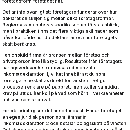
företagsform företaget har.
Det är inte ovanligt att företagare funderar över hur
deklaration skiljer sig mellan olika företagsformer.
Reglerna kan upplevas snarlika vid en första anblick,
men i praktiken finns det flera viktiga skillnader som
påverkar både hur du deklarerar och hur företagets
skatt beräknas.
I en
enskild firma
är gränsen mellan företag och
privatperson inte lika tydlig. Resultatet från företagets
näringsverksamhet redovisas i din privata
Inkomstdeklaration 1, vilket innebär att du som
företagare beskattas direkt för vinsten. Det gör
processen enklare på pappret, men ställer samtidigt
krav på att du har koll på vad som hör till verksamheten
och vad som är privat.
För
aktiebolag
ser det annorlunda ut. Här är företaget
en egen juridisk person som lämnar in
Inkomstdeklaration 2 och betalar bolagsskatt på vinsten.
Det skapar en tydligare struktur, men innebär också att