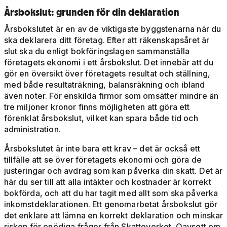
Årsbokslut: grunden för din deklaration
Årsbokslutet är en av de viktigaste byggstenarna när du
ska deklarera ditt företag. Efter att räkenskapsåret är
slut ska du enligt bokföringslagen sammanställa
företagets ekonomi i ett årsbokslut. Det innebär att du
gör en översikt över företagets resultat och ställning,
med både resultaträkning, balansräkning och ibland
även noter. För enskilda firmor som omsätter mindre än
tre miljoner kronor finns möjligheten att göra ett
förenklat årsbokslut, vilket kan spara både tid och
administration.
Årsbokslutet är inte bara ett krav – det är också ett
tillfälle att se över företagets ekonomi och göra de
justeringar och avdrag som kan påverka din skatt. Det är
här du ser till att alla intäkter och kostnader är korrekt
bokförda, och att du har tagit med allt som ska påverka
inkomstdeklarationen. Ett genomarbetat årsbokslut gör
det enklare att lämna en korrekt deklaration och minskar
risken för onödiga frågor från Skatteverket. Oavsett om