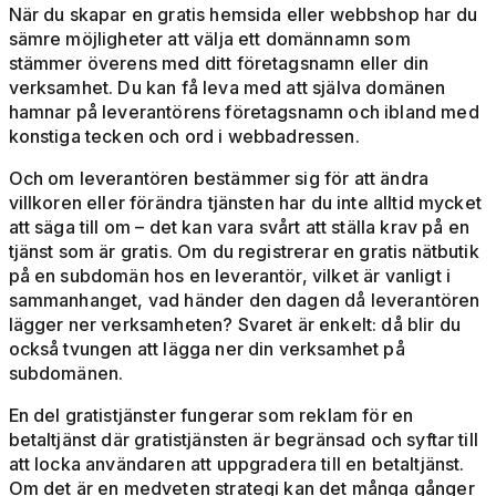
När du skapar en gratis hemsida eller webbshop har du
sämre möjligheter att välja ett domännamn som
stämmer överens med ditt företagsnamn eller din
verksamhet. Du kan få leva med att själva domänen
hamnar på leverantörens företagsnamn och ibland med
konstiga tecken och ord i webbadressen.
Och om leverantören bestämmer sig för att ändra
villkoren eller förändra tjänsten har du inte alltid mycket
att säga till om – det kan vara svårt att ställa krav på en
tjänst som är gratis. Om du registrerar en gratis nätbutik
på en subdomän hos en leverantör, vilket är vanligt i
sammanhanget, vad händer den dagen då leverantören
lägger ner verksamheten? Svaret är enkelt: då blir du
också tvungen att lägga ner din verksamhet på
subdomänen.
En del gratistjänster fungerar som reklam för en
betaltjänst där gratistjänsten är begränsad och syftar till
att locka användaren att uppgradera till en betaltjänst.
Om det är en medveten strategi kan det många gånger