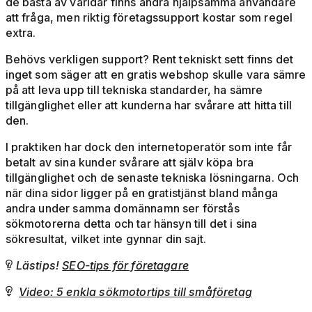
de bästa av världar finns andra hjälpsamma användare
att fråga, men riktig företagssupport kostar som regel
extra.
Behövs verkligen support? Rent tekniskt sett finns det
inget som säger att en gratis webshop skulle vara sämre
på att leva upp till tekniska standarder, ha sämre
tillgänglighet eller att kunderna har svårare att hitta till
den.
I praktiken har dock den internetoperatör som inte får
betalt av sina kunder svårare att själv köpa bra
tillgänglighet och de senaste tekniska lösningarna. Och
när dina sidor ligger på en gratistjänst bland många
andra under samma domännamn ser förstås
sökmotorerna detta och tar hänsyn till det i sina
sökresultat, vilket inte gynnar din sajt.
Lästips!
SEO-tips för företagare

Video: 5 enkla sökmotortips till småföretag
