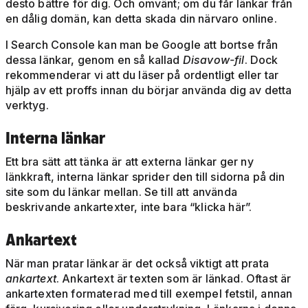
desto bättre för dig. Och omvänt; om du får länkar från
en dålig domän, kan detta skada din närvaro online.
I Search Console kan man be Google att bortse från
dessa länkar, genom en så kallad
Disavow-fil
. Dock
rekommenderar vi att du läser på ordentligt eller tar
hjälp av ett proffs innan du börjar använda dig av detta
verktyg.
Interna länkar
Ett bra sätt att tänka är att externa länkar ger ny
länkkraft, interna länkar sprider den till sidorna på din
site som du länkar mellan. Se till att använda
beskrivande ankartexter, inte bara “klicka här”.
Ankartext
När man pratar länkar är det också viktigt att prata
ankartext
. Ankartext är texten som är länkad. Oftast är
ankartexten formaterad med till exempel fetstil, annan