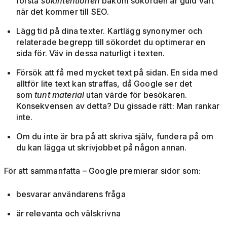
förstå
sökintentionen
bakom sökorden är guld värt
när det kommer till SEO.
Lägg tid på dina texter. Kartlägg synonymer och
relaterade begrepp till sökordet du optimerar en
sida för. Väv in dessa naturligt i texten.
Försök att få med mycket text på sidan. En sida med
alltför lite text kan straffas, då Google ser det
som
tunt material
utan värde för besökaren.
Konsekvensen av detta? Du gissade rätt: Man rankar
inte.
Om du inte är bra på att skriva själv, fundera på om
du kan lägga ut skrivjobbet på någon annan.
För att sammanfatta – Google premierar sidor som:
besvarar användarens fråga
är relevanta och välskrivna