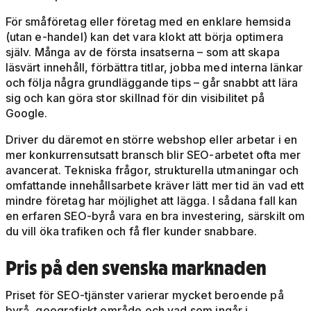
För småföretag eller företag med en enklare hemsida
(utan e-handel) kan det vara klokt att börja optimera
själv. Många av de första insatserna – som att skapa
läsvärt innehåll, förbättra titlar, jobba med interna länkar
och följa några grundläggande tips – går snabbt att lära
sig och kan göra stor skillnad för din visibilitet på
Google.
Driver du däremot en större webshop eller arbetar i en
mer konkurrensutsatt bransch blir SEO-arbetet ofta mer
avancerat. Tekniska frågor, strukturella utmaningar och
omfattande innehållsarbete kräver lätt mer tid än vad ett
mindre företag har möjlighet att lägga. I sådana fall kan
en erfaren SEO-byrå vara en bra investering, särskilt om
du vill öka trafiken och få fler kunder snabbare.
Pris på den svenska marknaden
Priset för SEO-tjänster varierar mycket beroende på
byrå, geografiskt område och vad som ingår i