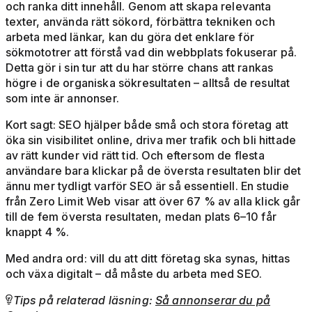
och ranka ditt innehåll. Genom att skapa relevanta
texter, använda rätt sökord, förbättra tekniken och
arbeta med länkar, kan du göra det enklare för
sökmototrer att förstå vad din webbplats fokuserar på.
Detta gör i sin tur att du har större chans att rankas
högre i de organiska sökresultaten – alltså de resultat
som inte är annonser.
Kort sagt: SEO hjälper både små och stora företag att
öka sin visibilitet online, driva mer trafik och bli hittade
av rätt kunder vid rätt tid. Och eftersom de flesta
användare bara klickar på de översta resultaten blir det
ännu mer tydligt varför SEO är så essentiell. En studie
från Zero Limit Web visar att över 67 % av alla klick går
till de fem översta resultaten, medan plats 6–10 får
knappt 4 %.
Med andra ord: vill du att ditt företag ska synas, hittas
och växa digitalt – då måste du arbeta med SEO.
Tips på relaterad läsning:
Så annonserar du på
