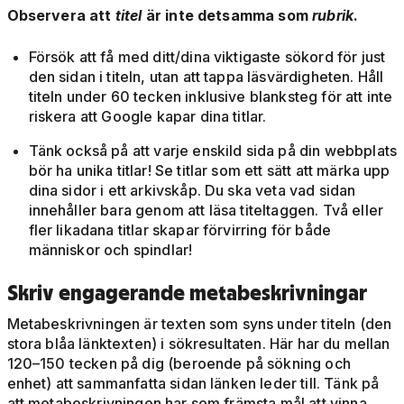
Observera att
titel
är inte detsamma som
rubrik
.
Försök att få med ditt/dina viktigaste sökord för just
den sidan i titeln, utan att tappa läsvärdigheten. Håll
titeln under 60 tecken inklusive blanksteg för att inte
riskera att Google kapar dina titlar.
Tänk också på att varje enskild sida på din webbplats
bör ha unika titlar! Se titlar som ett sätt att märka upp
dina sidor i ett arkivskåp. Du ska veta vad sidan
innehåller bara genom att läsa titeltaggen. Två eller
fler likadana titlar skapar förvirring för både
människor och spindlar!
Skriv engagerande metabeskrivningar
Metabeskrivningen är texten som syns under titeln (den
stora blåa länktexten) i sökresultaten. Här har du mellan
120–150 tecken på dig (beroende på sökning och
enhet) att sammanfatta sidan länken leder till. Tänk på
att metabeskrivningen har som främsta mål att vinna