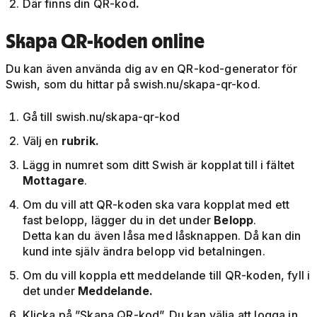
Där finns din QR-kod
.
Skapa QR-koden online
Du kan även använda dig av en QR-kod-generator för
Swish, som du hittar på swish.nu/skapa-qr-kod.
Gå till swish.nu/skapa-qr-kod
Välj en
rubrik.
Lägg in numret som ditt Swish är kopplat till i fältet
Mottagare
.
Om du vill att QR-koden ska vara kopplat med ett
fast belopp, lägger du in det under
Belopp
.
Detta kan du även låsa med låsknappen. Då kan din
kund inte själv ändra belopp vid betalningen.
Om du vill koppla ett meddelande till QR-koden, fyll i
det under
Meddelande.
Klicka på ”Skapa QR-kod”. Du kan välja att logga in