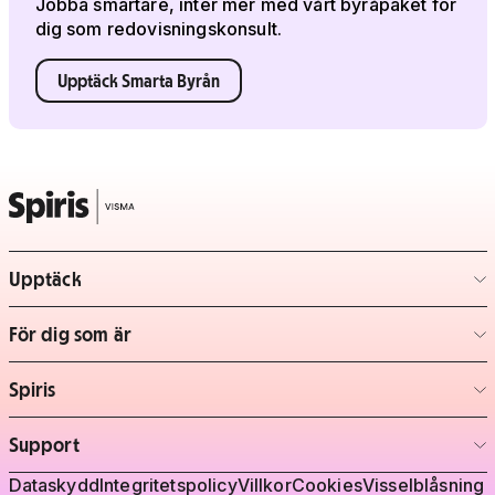
Jobba smartare, inter mer med vårt byråpaket för
dig som redovisningskonsult.
Upptäck Smarta Byrån
Upptäck
– klicka för att expandera lista
För dig som är
– klicka för att expandera lista
Spiris
– klicka för att expandera lista
Support
– klicka för att expandera lista
Juridisk information
Dataskydd
Integritetspolicy
Villkor
Cookies
Visselblåsning