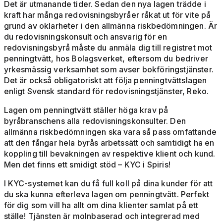
Det är utmanande tider. Sedan den nya lagen trädde i
kraft har många redovisningsbyråer råkat ut för vite på
grund av oklarheter i den allmänna riskbedömningen. Är
du redovisningskonsult och ansvarig för en
redovisningsbyrå måste du anmäla dig till registret mot
penningtvätt, hos Bolagsverket, eftersom du bedriver
yrkesmässig verksamhet som avser bokföringstjänster.
Det är också obligatoriskt att följa penningtvättslagen
enligt Svensk standard för redovisningstjänster, Reko.
Lagen om penningtvätt ställer höga krav på
byråbranschens alla redovisningskonsulter. Den
allmänna riskbedömningen ska vara så pass omfattande
att den fångar hela byrås arbetssätt och samtidigt ha en
koppling till bevakningen av respektive klient och kund.
Men det finns ett smidigt stöd – KYC i Spiris!
I KYC-systemet kan du få full koll på dina kunder för att
du ska kunna efterleva lagen om penningtvätt. Perfekt
för dig som vill ha allt om dina klienter samlat på ett
ställe! Tjänsten är molnbaserad och integrerad med