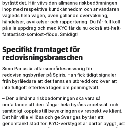
byråstödet. Här vävs den allmänna riskbedömningen
ihop med respektive kundkännedom och användaren
vägleds hela vägen, även gällande övervakning,
händelser, avvikelser och rapportering. Du får full koll
på alla uppdrag och med KYC får du nu också ett-helt-
fantastiskt-sömlöst-flöde. Smidigt!
Specifikt framtaget för
redovisningsbranschen
Simo Panas är affärsområdesansvarig för
redovisningsbyråer på Spiris. Han fick tidigt signaler
från byråledare att det fanns en utbredd oro över att
inte fullgott efterleva lagen om penningtvätt.
– Den allmänna riskbedömningen ska vara så
omfattande att den fångar hela byråns arbetssätt och
samtidigt kopplas till bevakningen av respektive klient.
Det här ville vi lösa och ge Sveriges byråer ett
genomtänkt stöd för. KYC-verktyget är därför byggt just