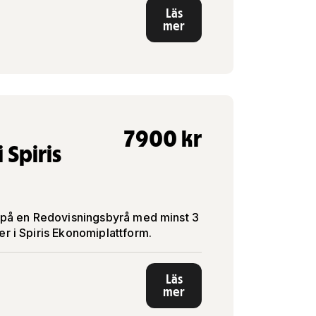
Läs
mer
7900
kr
 Spiris
re på en Redovisningsbyrå med minst 3
er i Spiris Ekonomiplattform.
Läs
mer