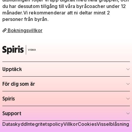
du har dessutom tillgång till våra byråcoacher under 12
månader.Vi rekommenderar att ni deltar minst 2
personer från byrån.
Bokningsvillkor
Upptäck
– klicka för att expandera lista
För dig som är
– klicka för att expandera lista
Spiris
– klicka för att expandera lista
Support
– klicka för att expandera lista
Juridisk information
Dataskydd
Integritetspolicy
Villkor
Cookies
Visselblåsning