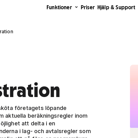
Funktioner
Priser
Hjälp & Support
ration
tration
a sköta företagets löpande
 om aktuella beräkningsregler inom
jlighet att delta i en
underna i lag- och avtalsregler som