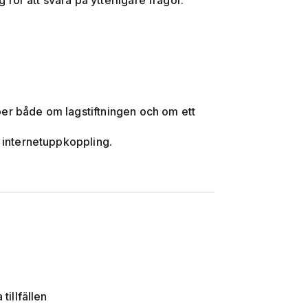
g för att svara på ytterligare frågor.
per både om lagstiftningen och om ett
d internetuppkoppling.
tillfällen