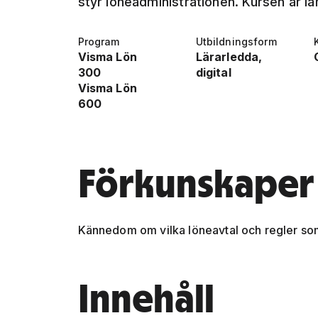
styr löneadministrationen. Kursen är l
Program
Utbildningsform
Visma Lön
Lärarledda,
300
digital
Visma Lön
600
Förkunskaper
Kännedom om vilka löneavtal och regler som
Innehåll