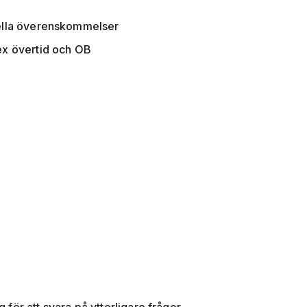
duella överenskommelser
 ex övertid och OB