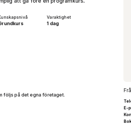
ämplig att gå före en programkurs.
Kunskapsnivå
Varaktighet
Grundkurs
1 dag
Fr
 följs på det egna företaget.
Tel
E-p
Kon
Bok