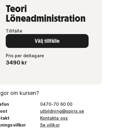
Teori
Löneadministration
Tillfälle
Välj tillfälle
Pris per deltagare
3490
kr
ågor om kursen?
efon
0470-70 60 00
ost
utbildning@spiris.se
takt
Kontakta oss
ningsvillkor
Se villkor