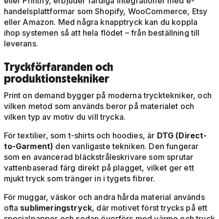
eller Printify, erbjuder färdiga integrationer med e-
handelsplattformar som Shopify, WooCommerce, Etsy
eller Amazon. Med några knapptryck kan du koppla
ihop systemen så att hela flödet – från beställning till
leverans.
Tryckförfaranden och
produktionstekniker
Print on demand bygger på moderna trycktekniker, och
vilken metod som används beror på materialet och
vilken typ av motiv du vill trycka.
För textilier, som t-shirts och hoodies, är
DTG (Direct-
to-Garment)
den vanligaste tekniken. Den fungerar
som en avancerad bläckstråleskrivare som sprutar
vattenbaserad färg direkt på plagget, vilket ger ett
mjukt tryck som tränger in i tygets fibrer.
För muggar, väskor och andra hårda material används
ofta
sublimeringstryck
, där motivet först trycks på ett
specialpapper och sedan överförs med värme och tryck