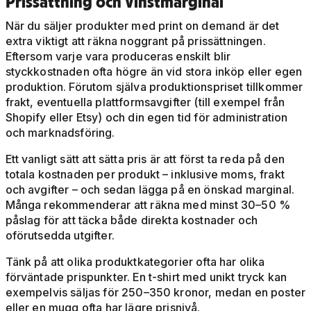
Prissättning och vinstmarginal
När du säljer produkter med print on demand är det
extra viktigt att räkna noggrant på prissättningen.
Eftersom varje vara produceras enskilt blir
styckkostnaden ofta högre än vid stora inköp eller egen
produktion. Förutom själva produktionspriset tillkommer
frakt, eventuella plattformsavgifter (till exempel från
Shopify eller Etsy) och din egen tid för administration
och marknadsföring.
Ett vanligt sätt att sätta pris är att först ta reda på den
totala kostnaden per produkt – inklusive moms, frakt
och avgifter – och sedan lägga på en önskad marginal.
Många rekommenderar att räkna med minst 30–50 %
påslag för att täcka både direkta kostnader och
oförutsedda utgifter.
Tänk på att olika produktkategorier ofta har olika
förväntade prispunkter. En t-shirt med unikt tryck kan
exempelvis säljas för 250–350 kronor, medan en poster
eller en mugg ofta har lägre prisnivå.