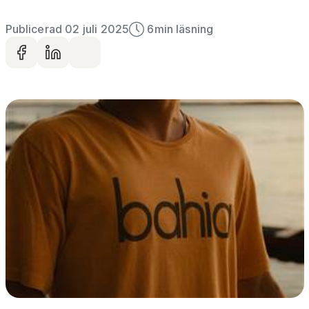
Publicerad 02 juli 2025
6
min läsning
Dela på facebook
Dela på LinkedIn
Dela via mail
Gå vidare till artikelns
innehåll