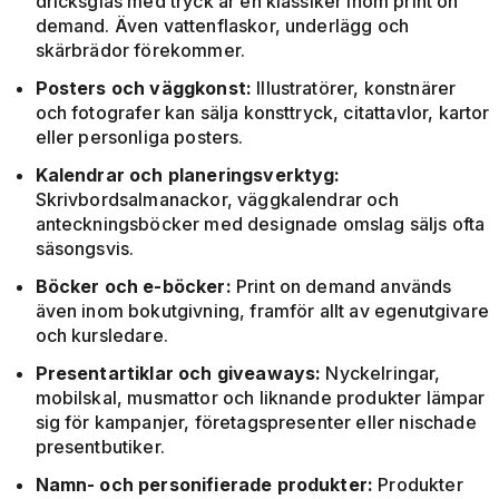
dricksglas med tryck är en klassiker inom print on
demand. Även vattenflaskor, underlägg och
skärbrädor förekommer.
Posters och väggkonst:
Illustratörer, konstnärer
och fotografer kan sälja konsttryck, citattavlor, kartor
eller personliga posters.
Kalendrar och planeringsverktyg:
Skrivbordsalmanackor, väggkalendrar och
anteckningsböcker med designade omslag säljs ofta
säsongsvis.
Böcker och e-böcker:
Print on demand används
även inom bokutgivning, framför allt av egenutgivare
och kursledare.
Presentartiklar och giveaways:
Nyckelringar,
mobilskal, musmattor och liknande produkter lämpar
sig för kampanjer, företagspresenter eller nischade
presentbutiker.
Namn- och personifierade produkter:
Produkter