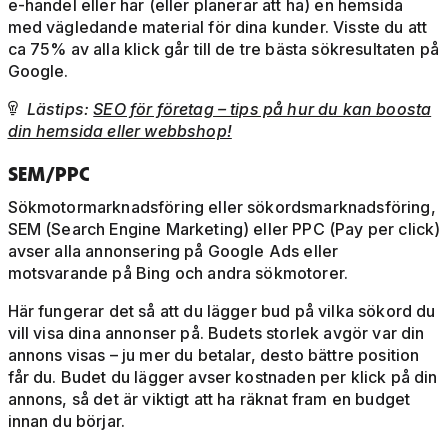
e-handel eller har (eller planerar att ha) en hemsida
med vägledande material för dina kunder. Visste du att
ca 75% av alla klick går till de tre bästa sökresultaten på
Google.
Lästips:
SEO för företag – tips på hur du kan boosta

din hemsida eller webbshop!
SEM/PPC
Sökmotormarknadsföring eller sökordsmarknadsföring,
SEM (Search Engine Marketing) eller PPC (Pay per click)
avser alla annonsering på Google Ads eller
motsvarande på Bing och andra sökmotorer.
Här fungerar det så att du lägger bud på vilka sökord du
vill visa dina annonser på. Budets storlek avgör var din
annons visas – ju mer du betalar, desto bättre position
får du. Budet du lägger avser kostnaden per klick på din
annons, så det är viktigt att ha räknat fram en budget
innan du börjar.