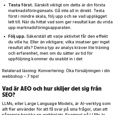
Testa först.
Särskilt viktigt om detta är din första
marknadsföringsinsats. Gå inte all in direkt. Testa
först i mindre skala, följ upp och se vad upplägget
lett till. När du hittat vad som ger resultat kan du vrida
upp marknadsföringsapparaten.
Följ upp.
Säkerställ att varje aktivitet får den effekt
du ville ha. Eller än viktigare; vilka insatser ger inget
resultat alls? Denna typ av analys kräver lite träning
och erfarenhet, men om du sätter av tid för
uppföljning kommer du snabbt in i det
Relaterad läsning: Konvertering: Öka försäljningen i din
webbshop – 7 tips!
Vad är AEO och hur skiljer det sig från
SEO?
LLMs, eller Large Language Models, är AI-verktyg som
allt fler använder för att få svar på sina frågor, utan att
någonsin besöka en webbplats. Exempel på LLMs är