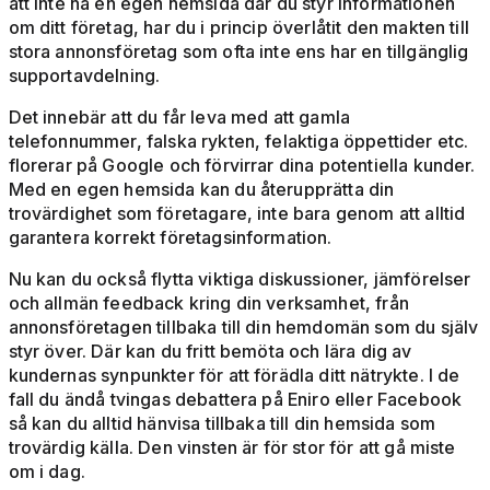
att inte ha en egen hemsida där du styr informationen
om ditt företag, har du i princip överlåtit den makten till
stora annonsföretag som ofta inte ens har en tillgänglig
supportavdelning.
Det innebär att du får leva med att gamla
telefonnummer, falska rykten, felaktiga öppettider etc.
florerar på Google och förvirrar dina potentiella kunder.
Med en egen hemsida kan du återupprätta din
trovärdighet som företagare, inte bara genom att alltid
garantera korrekt företagsinformation.
Nu kan du också flytta viktiga diskussioner, jämförelser
och allmän feedback kring din verksamhet, från
annonsföretagen tillbaka till din hemdomän som du själv
styr över. Där kan du fritt bemöta och lära dig av
kundernas synpunkter för att förädla ditt nätrykte. I de
fall du ändå tvingas debattera på Eniro eller Facebook
så kan du alltid hänvisa tillbaka till din hemsida som
trovärdig källa. Den vinsten är för stor för att gå miste
om i dag.