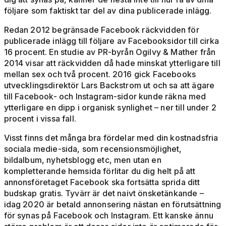
följare som faktiskt tar del av dina publicerade inlägg.
Redan 2012 begränsade Facebook räckvidden för
publicerade inlägg till följare av Facebooksidor till cirka
16 procent. En studie av PR-byrån Ogilvy & Mather från
2014 visar att räckvidden då hade minskat ytterligare till
mellan sex och två procent. 2016 gick Facebooks
utvecklingsdirektör Lars Backstrom ut och sa att ägare
till Facebook- och Instagram-sidor kunde räkna med
ytterligare en dipp i organisk synlighet – ner till under 2
procent i vissa fall.
Visst finns det många bra fördelar med din kostnadsfria
sociala medie-sida, som recensionsmöjlighet,
bildalbum, nyhetsblogg etc, men utan en
kompletterande hemsida förlitar du dig helt på att
annonsföretaget Facebook ska fortsätta sprida ditt
budskap gratis. Tyvärr är det naivt önsketänkande –
idag 2020 är betald annonsering nästan en förutsättning
för synas på Facebook och Instagram. Ett kanske ännu