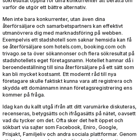
sökresultat öppna för dina konkurrenter att berätta om
varför de utgör ett bättre alternativ.
Men inte bara konkurrenter, utan även dina
återförsäljare och samarbetspartners kan effektivt
utmanövrera dig med marknadsföring på webben.
Exempelvis ett stadshotell som saknar hemsida kan få
se återförsäljare som hotels.com, booking.com och
trivago.se ta över sökannonser och flera sökresultat på
stadshotellets eget företagsnamn. Hotellet hamnar då i
beroendeställning till sina återförsäljare på ett sätt som
kan bli mycket kostsamt. Ett modernt råd till nya
företagare skulle faktiskt kunna vara att registrera och
skydda ett domännamn innan företagsregistrering ens
kommer på fråga.
Idag kan du kallt utgå ifrån att ditt varumärke diskuteras,
recenseras, betygsätts och ifrågasätts på nätet, oavsett
vad du tycker om det. Ofta sker det helt öppet och
sökbart via sajter som Facebook, Eniro, Google,
Prisjakt, Familjeliv och andra sociala plattformar. Genom