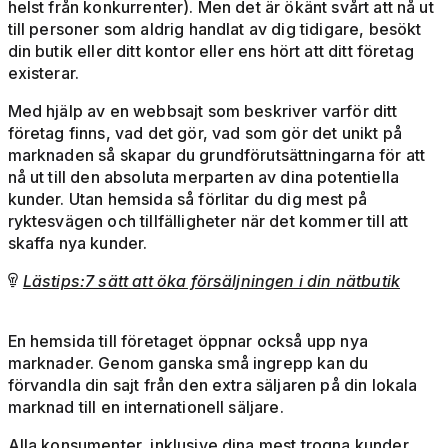
helst från konkurrenter). Men det är ökänt svårt att nå ut
till personer som aldrig handlat av dig tidigare, besökt
din butik eller ditt kontor eller ens hört att ditt företag
existerar.
Med hjälp av en webbsajt som beskriver varför ditt
företag finns, vad det gör, vad som gör det unikt på
marknaden så skapar du grundförutsättningarna för att
nå ut till den absoluta merparten av dina potentiella
kunder. Utan hemsida så förlitar du dig mest på
ryktesvägen och tillfälligheter när det kommer till att
skaffa nya kunder.
Lästips:7 sätt att öka försäljningen i din nätbutik

En hemsida till företaget öppnar också upp nya
marknader. Genom ganska små ingrepp kan du
förvandla din sajt från den extra säljaren på din lokala
marknad till en internationell säljare.
Alla konsumenter, inklusive dina mest trogna kunder,