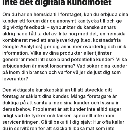
inte det digitala kundmötet
Om du har en hemsida till företaget, kan du erbjuda dina
kunder ett forum där de anonymt kan tycka till och ge
dig viktig feedback – synpunkter du kanske annars
aldrig hade fått ta del av. Inte nog med det, en hemsida
kombinerat med ett analysverktyg (t.ex. kostnadsfria
Google Analytics) ger dig ännu mer ovärderlig och unik
information. Vilka av dina produkter eller tjänster
genererar mest intresse bland potentiella kunder? Vilka
erbjudanden är mest lönsamma? Vad söker dina kunder
på inom din bransch och varför väljer de just dig som
leverantör?
Den viktigaste kunskapskällan till att utveckla ditt
företag är såklart dina kunder. Många företagare är
duktiga på att samtala med sina kunder och lyssna in
deras behov. Problemet är att kunder inte alltid säger
ärligt vad de tycker och tänker, speciellt inte inom
servicenäringen. Gå tillbaka till dig själv: Hur ofta kallar
du in servitören för att skicka tillbaka mat som inte