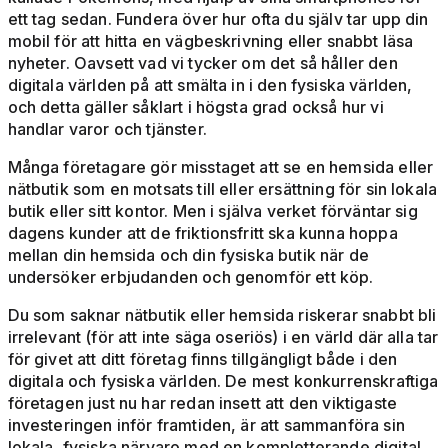
ett tag sedan. Fundera över hur ofta du själv tar upp din
mobil för att hitta en vägbeskrivning eller snabbt läsa
nyheter. Oavsett vad vi tycker om det så håller den
digitala världen på att smälta in i den fysiska världen,
och detta gäller såklart i högsta grad också hur vi
handlar varor och tjänster.
Många företagare gör misstaget att se en hemsida eller
nätbutik som en motsats till eller ersättning för sin lokala
butik eller sitt kontor. Men i själva verket förväntar sig
dagens kunder att de friktionsfritt ska kunna hoppa
mellan din hemsida och din fysiska butik när de
undersöker erbjudanden och genomför ett köp.
Du som saknar nätbutik eller hemsida riskerar snabbt bli
irrelevant (för att inte säga oseriös) i en värld där alla tar
för givet att ditt företag finns tillgängligt både i den
digitala och fysiska världen. De mest konkurrenskraftiga
företagen just nu har redan insett att den viktigaste
investeringen inför framtiden, är att sammanföra sin
lokala, fysiska närvaro med en kompletterande digital