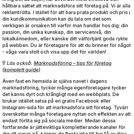
hållbara sättet att marknadsföra sitt företag på. Vi är alla
reklamtrötta. I stället för att bara prata produkt och pris i
din kundkommunikation kan du tala om det som
verkligen är orsaken till varför man handlar hos dig: din
passion, din unika kunskap, din servicenivå, din
lokalkännedom, eller kanske ditt välförtjänt goda rykte
på webben. Du är företagare för att du brinner för något
- våga vara stolt och visa upp det för världen!
Läs också:
Marknadsföring – tips för företag

(komplett guide)
Även fast en hemsida är själva navet i dagens
marknadsföring, tycker många egenföretagare tycker
det känns dyrt och krångligt med en webbplats. De
brukar istället satsa på en gratis Facebook eller
Instagram-sida för att marknadsföra sitt företag. Tyvärr
överskattar många företagare nyttan och effekten av att
endast förlita sig på sociala medier. Medan dessa
fortfarande är jätteviktiga kompletterande kanaler för
dig att synas på, känner de flesta inte till hur få av dina