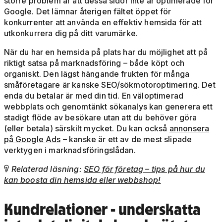
större problem är att dessa sidor inte är optimerade för
Google. Det lämnar återigen fältet öppet för
konkurrenter att använda en effektiv hemsida för att
utkonkurrera dig på ditt varumärke.
När du har en hemsida på plats har du möjlighet att på
riktigt satsa på marknadsföring – både köpt och
organiskt. Den lägst hängande frukten för många
småföretagare är kanske SEO/sökmotoroptimering. Det
enda du betalar är med din tid. En väloptimerad
webbplats och genomtänkt sökanalys kan generera ett
stadigt flöde av besökare utan att du behöver göra
(eller betala) särskilt mycket. Du kan också
annonsera
på Google Ads
– kanske är ett av de mest slipade
verktygen i marknadsföringslådan.
Relaterad läsning:
SEO för företag – tips på hur du

kan boosta din hemsida eller webbshop!
Kundrelationer
- underskatta