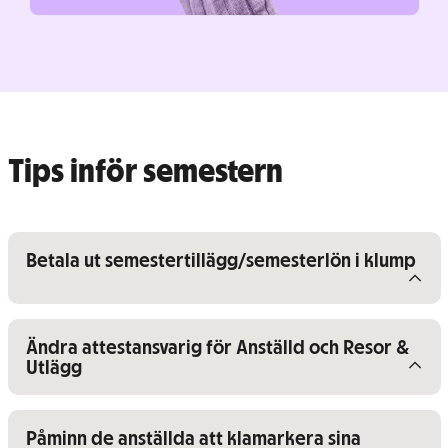
Tips inför semestern
Visa/dölj innehåll för
Betala ut semestertillägg/semesterlön i klump
Visa/dölj innehåll för
Ändra attestansvarig för Anställd och Resor &
Utlägg
Visa/dölj innehåll för
Påminn de anställda att klamarkera sina