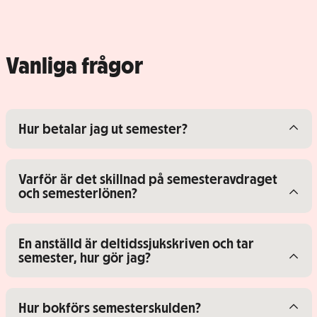
Vanliga frågor
Visa/dölj innehåll för
Hur betalar jag ut semester?
Visa/dölj innehåll för
Varför är det skillnad på semesteravdraget
och semesterlönen?
Visa/dölj innehåll för
En anställd är deltidssjukskriven och tar
semester, hur gör jag?
Visa/dölj innehåll för
Hur bokförs semesterskulden?