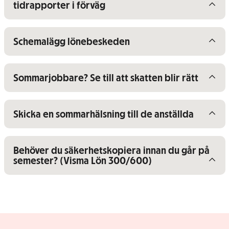
tidrapporter i förväg
Visa/dölj innehåll för
Schemalägg lönebeskeden
Visa/dölj innehåll för
Sommarjobbare? Se till att skatten blir rätt
Visa/dölj innehåll för
Skicka en sommarhälsning till de anställda
Visa/dölj innehåll för
Behöver du säkerhetskopiera innan du går på
semester? (Visma Lön 300/600)