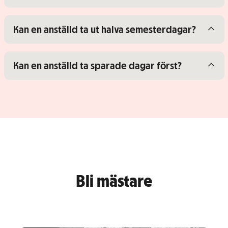
Visa/dölj innehåll för
Kan en anställd ta ut halva semesterdagar?
Visa/dölj innehåll för
Kan en anställd ta sparade dagar först?
Bli mästare