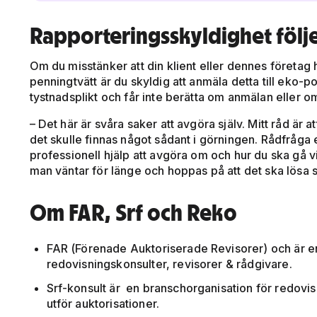
Rapporteringsskyldighet följ
Om du misstänker att din klient eller dennes företag h
penningtvätt är du skyldig att anmäla detta till eko-p
tystnadsplikt och får inte berätta om anmälan eller o
– Det här är svåra saker att avgöra själv. Mitt råd är at
det skulle finnas något sådant i görningen. Rådfråga e
professionell hjälp att avgöra om och hur du ska gå vid
man väntar för länge och hoppas på att det ska lösa si
Om FAR, Srf och Reko
FAR (Förenade Auktoriserade Revisorer) och är e
redovisningskonsulter, revisorer & rådgivare.
Srf-konsult är en branschorganisation för redovi
utför auktorisationer.