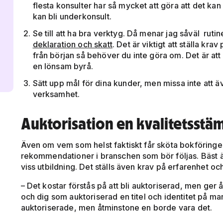
flesta konsulter har så mycket att göra att det ka
kan bli underkonsult.
Se till att ha bra verktyg. Då menar jag såväl rut
deklaration och skatt
. Det är viktigt att ställa kra
från början så behöver du inte göra om. Det är att
en lönsam byrå.
Sätt upp mål för dina kunder, men missa inte att
verksamhet.
Auktorisation en kvalitetsstä
Även om vem som helst faktiskt får sköta bokföringen
rekommendationer i branschen som bör följas. Bäst är
viss utbildning. Det ställs även krav på erfarenhet oc
– Det kostar förstås på att bli auktoriserad, men ger 
och dig som auktoriserad en titel och identitet på m
auktoriserade, men åtminstone en borde vara det.