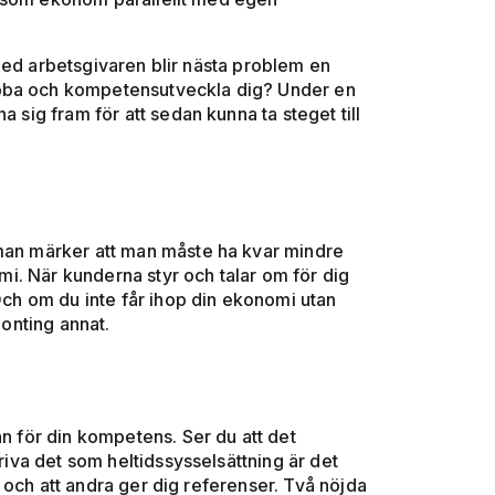
med arbetsgivaren blir nästa problem en
obba och kompetensutveckla dig? Under en
a sig fram för att sedan kunna ta steget till
 man märker att man måste ha kvar mindre
omi. När kunderna styr och talar om för dig
 Och om du inte får ihop din ekonomi utan
gonting annat.
an för din kompetens. Ser du att det
driva det som heltidssysselsättning är det
 och att andra ger dig referenser. Två nöjda