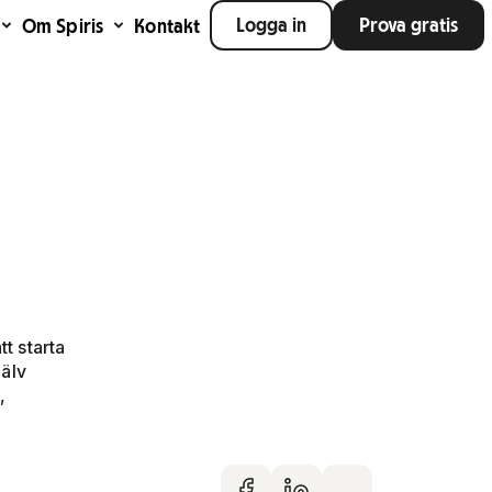
Logga in
Prova gratis
Om Spiris
Kontakt
tt starta
jälv
,