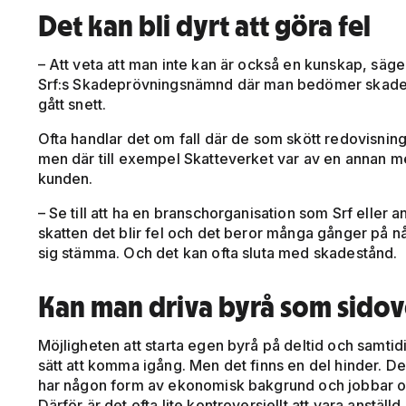
Det kan bli dyrt att göra fel
– Att veta att man inte kan är också en kunskap, säg
Srf:s Skadeprövningsnämnd där man bedömer skades
gått snett.
Ofta handlar det om fall där de som skött redovisnin
men där till exempel Skatteverket var av en annan me
kunden.
– Se till att ha en branschorganisation som Srf eller 
skatten det blir fel och det beror många gånger på n
sig stämma. Och det kan ofta sluta med skadestånd.
Kan man driva byrå som sido
Möjligheten att starta egen byrå på deltid och samtidi
sätt att komma igång. Men det finns en del hinder. D
har någon form av ekonomisk bakgrund och jobbar of
Därför är det ofta lite kontroversiellt att vara anstä