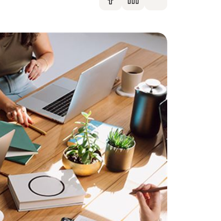
Dela på faceboo
Dela på Linke
Dela via m