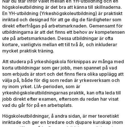
När du står inför valet mellan en YH-utbildning och en
högskoleutbildning är det bra att känna till skillnaderna.
En YH-utbildning (Yrkeshögskoleutbildning) är praktiskt
inriktad och designad för att ge dig de färdigheter som
direkt efterfrågas på arbetsmarknaden. Gemensamt för
utbildningarna är att det finns ett behov av kompetensen
ute på arbetsmarknaden. Dessa utbildningar är ofta
kortare, vanligtvis mellan ett till två år, och inkluderar
mycket praktisk träning.
Att studera på yrkeshögskola förknippas av många med
korta utbildningar som ger jobb, men spannet på vad
som erbjuds är stort och det finns flera olika upplägg att
välja på, både för dig som redan är yrkesverksam och
ny inom yrket. LIA-perioden, som är
yrkeshögskoleutbildningarnas praktik, kan ofta leda till
jobb direkt efter examen, eftersom du redan har visat
vad du går för på en arbetsplats.
Högskoleutbildningar, å andra sidan, är mer teoretiskt
inriktade och ger en bredare och djupare kunskap inom