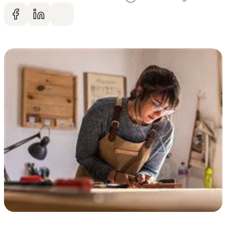
Dela på facebook
Dela på LinkedIn
Dela via mail
Gå vidare till artikelns
innehåll