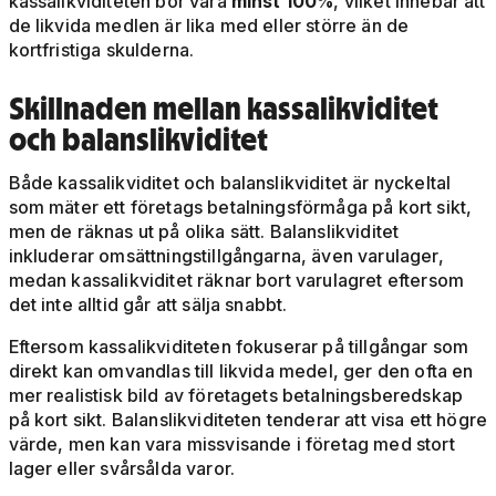
kassalikviditeten bör vara
minst 100%
, vilket innebär att
de likvida medlen är lika med eller större än de
kortfristiga skulderna.
Skillnaden mellan kassalikviditet
och balanslikviditet
Både kassalikviditet och balanslikviditet är nyckeltal
som mäter ett företags betalningsförmåga på kort sikt,
men de räknas ut på olika sätt. Balanslikviditet
inkluderar omsättningstillgångarna, även varulager,
medan kassalikviditet räknar bort varulagret eftersom
det inte alltid går att sälja snabbt.
Eftersom kassalikviditeten fokuserar på tillgångar som
direkt kan omvandlas till likvida medel, ger den ofta en
mer realistisk bild av företagets betalningsberedskap
på kort sikt. Balanslikviditeten tenderar att visa ett högre
värde, men kan vara missvisande i företag med stort
lager eller svårsålda varor.