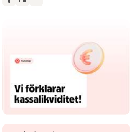
Dela på facebook
Dela på LinkedIn
Dela via mail
Gå vidare till artikelns
innehåll