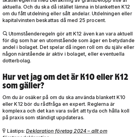
skattereglerna med beräkning av gränsbelopp inte är
aktuella. Och du ska då istället lämna in blanketten K12
om du fått utdelning eller sålt andelar. Utdelningen eller
kapitalvinsten beskattas då med 25 procent.
Utomståenderegeln gör att K12 även kan vara aktuell

för dig som har en utomstående som äger en betydande
andel i bolaget. Det spelar då ingen roll om du själv eller
någon närstående är aktiv i bolaget, eller eventuella
dotterbolag.
Hur vet jag om det är K10 eller K12
som gäller?
Om du är osäker på om du ska använda blankett K10
eller K12 bör du rådfråga en expert. Reglerna är
komplexa och det kan vara svårt att tyda och hålla koll
på praxis som ständigt uppdateras.
Lästips:
Deklaration företag 2024 – allt om
