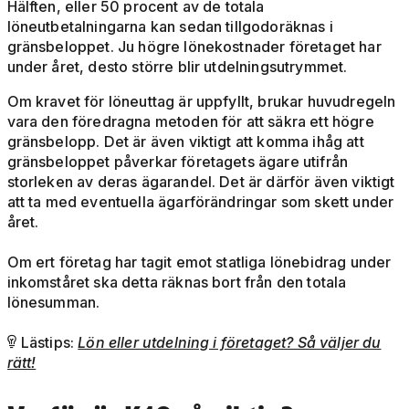
Hälften, eller 50 procent av de totala
löneutbetalningarna kan sedan tillgodoräknas i
gränsbeloppet. Ju högre lönekostnader företaget har
under året, desto större blir utdelningsutrymmet.
Om kravet för löneuttag är uppfyllt, brukar huvudregeln
vara den föredragna metoden för att säkra ett högre
gränsbelopp. Det är även viktigt att komma ihåg att
gränsbeloppet påverkar företagets ägare utifrån
storleken av deras ägarandel. Det är därför även viktigt
att ta med eventuella ägarförändringar som skett under
året.
Om ert företag har tagit emot statliga lönebidrag under
inkomståret ska detta räknas bort från den totala
lönesumman.
Lästips:
Lön eller utdelning i företaget? Så väljer du

rätt!