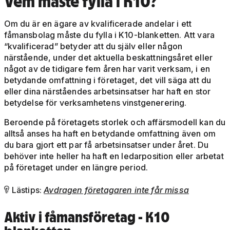
Vem måste fylla i K10?
Om du är en ägare av kvalificerade andelar i ett
fåmansbolag måste du fylla i K10-blanketten. Att vara
“kvalificerad” betyder att du själv eller någon
närstående, under det aktuella beskattningsåret eller
något av de tidigare fem åren har varit verksam, i en
betydande omfattning i företaget, det vill säga att du
eller dina närståendes arbetsinsatser har haft en stor
betydelse för verksamhetens vinstgenerering.
Beroende på företagets storlek och affärsmodell kan du
alltså anses ha haft en betydande omfattning även om
du bara gjort ett par få arbetsinsatser under året. Du
behöver inte heller ha haft en ledarposition eller arbetat
på företaget under en längre period.
Lästips:
Avdragen företagaren inte får missa

Aktiv i fåmansföretag - K10