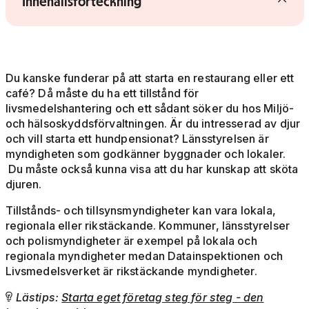
Visa/dölj innehållsförteckning
Innehållsförteckning
Du kanske funderar på att starta en restaurang eller ett
café? Då måste du ha ett tillstånd för
livsmedelshantering och ett sådant söker du hos Miljö-
och hälsoskyddsförvaltningen. Är du intresserad av djur
och vill starta ett hundpensionat? Länsstyrelsen är
myndigheten som godkänner byggnader och lokaler.
Du måste också kunna visa att du har kunskap att sköta
djuren.
Tillstånds- och tillsynsmyndigheter kan vara lokala,
regionala eller rikstäckande. Kommuner, länsstyrelser
och polismyndigheter är exempel på lokala och
regionala myndigheter medan Datainspektionen och
Livsmedelsverket är rikstäckande myndigheter.
Lästips:
Starta eget företag steg för steg - den
