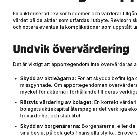
En auktoriserad revisor bedömer och värderar tillgång
värdet på de aktier som utfärdas i utbyte. Revisorn s
och notera eventuella komplikationer som uppstått 
Undvik övervärdering
Det är viktigt att apportegendom inte övervärderas av
Skydd av aktieägarna:
För att skydda befintliga o
missgynnade. Om apportegendomen övervärderas ka
mycket för aktierna i förhållande till deras verklig
Rättvis värdering av bolaget:
En korrekt värder
bolagets aktiekapital återspeglar det verkliga eko
trovärdighet och stabilitet.
Skydd av borgenärerna:
Borgenärerna, eller de s
sina beslut på bolagets finansiella styrka. En ö