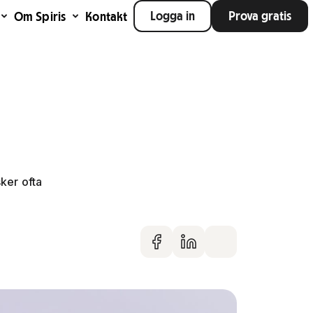
Logga in
Prova gratis
Om Spiris
Kontakt
ker ofta
Dela på faceboo
Dela på Linke
Dela via m