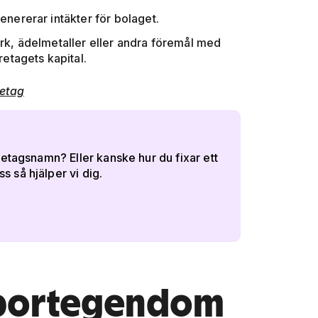
enererar intäkter för bolaget.
k, ädelmetaller eller andra föremål med
etagets kapital.
retag
retagsnamn? Eller kanske hur du fixar ett
 så hjälper vi dig.
pportegendom