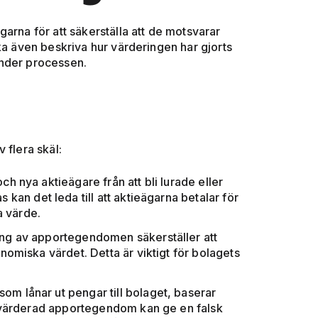
arna för att säkerställa att de motsvarar
ka även beskriva hur värderingen har gjorts
under processen.
 flera skäl:
ch nya aktieägare från att bli lurade eller
n det leda till att aktieägarna betalar för
a värde.
ing av apportegendomen säkerställer att
nomiska värdet. Detta är viktigt för bolagets
om lånar ut pengar till bolaget, baserar
vervärderad apportegendom kan ge en falsk