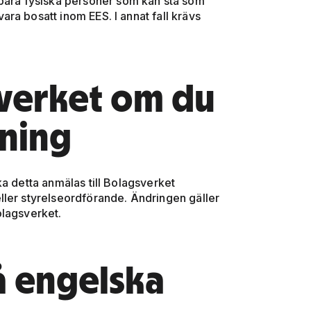
 bara fysiska personer som kan stå som
ra bosatt inom EES. I annat fall krävs
sverket om du
kning
a detta anmälas till Bolagsverket
ller styrelseordförande. Ändringen gäller
olagsverket.
å engelska