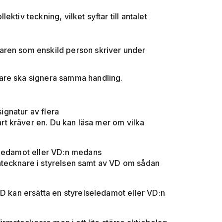
ktiv teckning, vilket syftar till antalet
naren som enskild person skriver under
nare ska signera samma handling.
signatur av flera
t kräver en. Du kan läsa mer om vilka
eledamot eller VD:n medans
atecknare i styrelsen samt av VD om sådan
VD kan ersätta en styrelseledamot eller VD:n