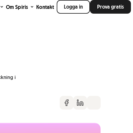
Logga in
Prova gratis
Om Spiris
Kontakt
kning i
Dela på faceboo
Dela på Linke
Dela via m