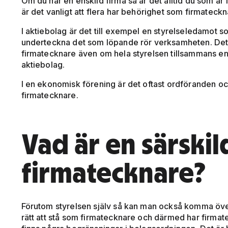
Om du har en enskild firma så är det alltid du som är 
är det vanligt att flera har behörighet som firmateckn
I aktiebolag är det till exempel en styrelseledamot
underteckna det som löpande rör verksamheten. Det ä
firmatecknare även om hela styrelsen tillsammans enlig
aktiebolag.
I en ekonomisk förening är det oftast ordföranden o
firmatecknare.
Vad är en särskil
firmatecknare?
Förutom styrelsen själv så kan man också komma över
rätt att stå som firmatecknare och därmed har firmate