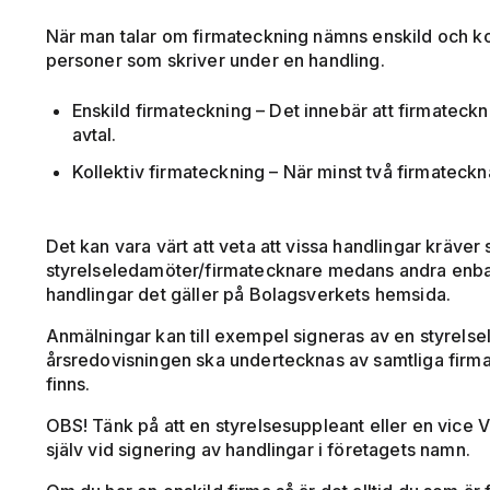
När man talar om firmateckning nämns enskild och kolle
personer som skriver under en handling.
Enskild firmateckning – Det innebär att firmateck
avtal.
Kollektiv firmateckning – När minst två firmateck
Det kan vara värt att veta att vissa handlingar kräver 
styrelseledamöter/firmatecknare medans andra enbar
handlingar det gäller på Bolagsverkets hemsida.
Anmälningar kan till exempel signeras av en styrels
årsredovisningen ska undertecknas av samtliga firm
finns.
OBS! Tänk på att en styrelsesuppleant eller en vice 
själv vid signering av handlingar i företagets namn.