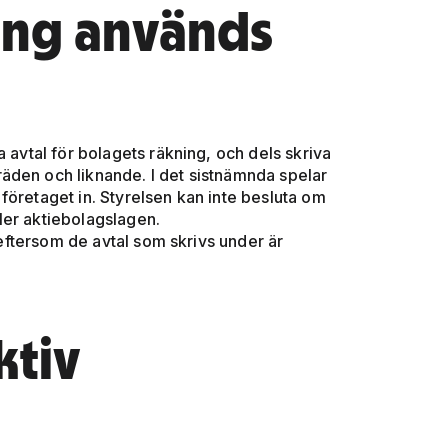
ang används
 avtal för bolagets räkning, och dels skriva
äden och liknande. I det sistnämnda spelar
företaget in. Styrelsen kan inte besluta om
ler aktiebolagslagen.
e eftersom de avtal som skrivs under är
ktiv