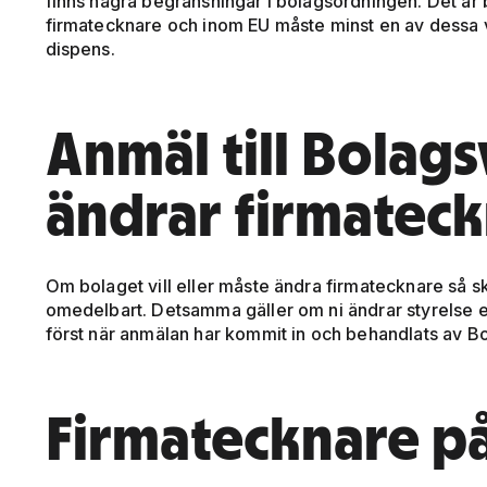
finns några begränsningar i bolagsordningen. Det är
firmatecknare och inom EU måste minst en av dessa va
dispens.
Anmäl till Bolag
ändrar firmatec
Om bolaget vill eller måste ändra firmatecknare så sk
omedelbart. Detsamma gäller om ni ändrar styrelse e
först när anmälan har kommit in och behandlats av B
Firmatecknare p