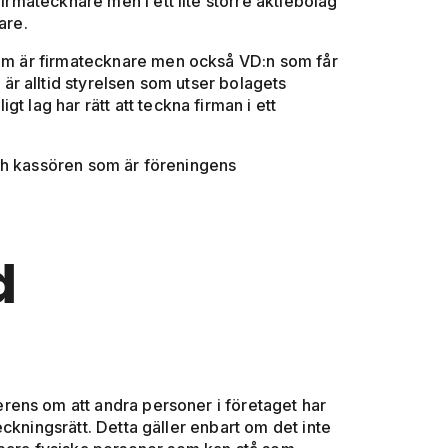
firmatecknare men i ett lite större aktiebolag
are.
 som är firmatecknare men också VD:n som får
r alltid styrelsen som utser bolagets
t lag har rätt att teckna firman i ett
ch kassören som är föreningens
d
ens om att andra personer i företaget har
ckningsrätt. Detta gäller enbart om det inte