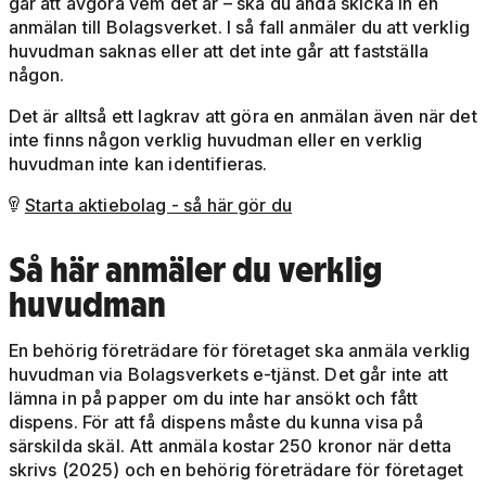
går att avgöra vem det är – ska du ändå skicka in en
anmälan till Bolagsverket. I så fall anmäler du att verklig
huvudman saknas eller att det inte går att fastställa
någon.
Det är alltså ett lagkrav att göra en anmälan även när det
inte finns någon verklig huvudman eller en verklig
huvudman inte kan identifieras.
Starta aktiebolag - så här gör du

Så här anmäler du verklig
huvudman
En behörig företrädare för företaget ska anmäla verklig
huvudman via Bolagsverkets e-tjänst. Det går inte att
lämna in på papper om du inte har ansökt och fått
dispens. För att få dispens måste du kunna visa på
särskilda skäl. Att anmäla kostar 250 kronor när detta
skrivs (2025) och en behörig företrädare för företaget