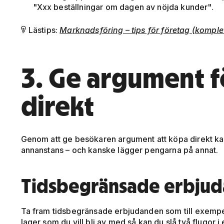
"Xxx beställningar om dagen av nöjda kunder".
Lästips:
Marknadsföring – tips för företag (komple

3. Ge argument f
direkt
Genom att ge besökaren argument att köpa direkt kan
annanstans – och kanske lägger pengarna på annat.
Tidsbegränsade erbju
Ta fram tidsbegränsade erbjudanden som till exemp
lager som du vill bli av med så kan du slå två flugor i