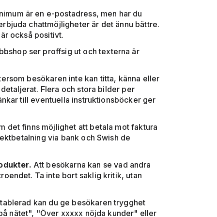
nimum är en e-postadress, men har du
rbjuda chattmöjligheter är det ännu bättre.
är också positivt.
shop ser proffsig ut och texterna är
tersom besökaren inte kan titta, känna eller
detaljerat. Flera och stora bilder per
nkar till eventuella instruktionsböcker ger
 det finns möjlighet att betala mot faktura
irektbetalning via bank och Swish de
odukter.
Att besökarna kan se vad andra
oendet. Ta inte bort saklig kritik, utan
r etablerad kan du ge besökaren trygghet
å nätet", "Över xxxxx nöjda kunder" eller