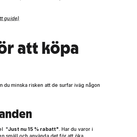
tt guide)
ör att köpa
 du minska risken att de surfar iväg någon
danden
el "
Just nu 15 % rabatt"
. Har du varor i
 en smäll och använda det för att öka