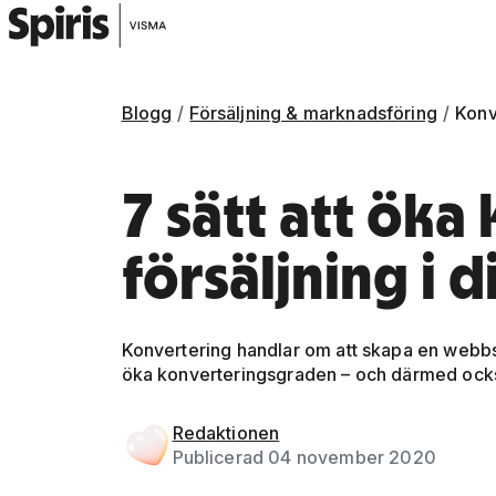
Blogg
Försäljning & marknadsföring
Konv
7 sätt att ök
försäljning i
Konvertering handlar om att skapa en webbsho
öka konverteringsgraden – och därmed ocks
Gå vidare till artikelns
innehåll
Redaktionen
Publicerad 04 november 2020