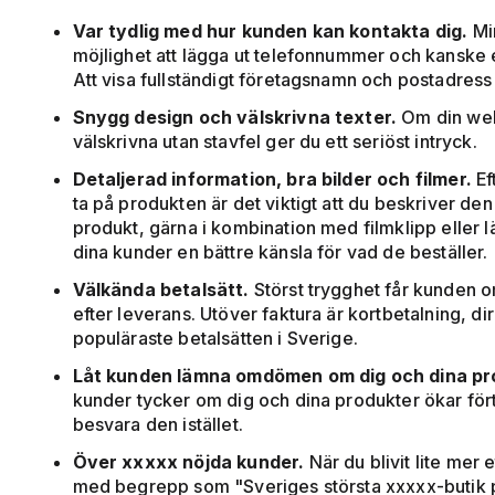
Var tydlig med hur kunden kan kontakta dig.
Mi
möjlighet att lägga ut telefonnummer och kanske e
Att visa fullständigt företagsnamn och postadress 
Snygg design och välskrivna texter.
Om din webb
välskrivna utan stavfel ger du ett seriöst intryck.
Detaljerad information, bra bilder och filmer.
Ef
ta på produkten är det viktigt att du beskriver den 
produkt, gärna i kombination med filmklipp eller lä
dina kunder en bättre känsla för vad de beställer.
Välkända betalsätt.
Störst trygghet får kunden om
efter leverans. Utöver faktura är kortbetalning, d
populäraste betalsätten i Sverige.
Låt kunden lämna omdömen om dig och dina pr
kunder tycker om dig och dina produkter ökar förtr
besvara den istället.
Över xxxxx nöjda kunder.
När du blivit lite me
med begrepp som "Sveriges största xxxxx-butik p