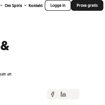
Logga in
Prova gratis
Om Spiris
Kontakt
 &
ätt att
Dela på faceboo
Dela på Linke
Dela via m