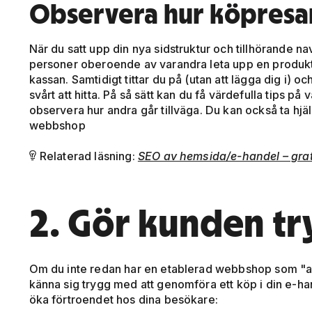
Observera hur köpresan
När du satt upp din nya sidstruktur och tillhörande nav
personer oberoende av varandra leta upp en produkt, 
kassan. Samtidigt tittar du på (utan att lägga dig i) oc
svårt att hitta. På så sätt kan du få värdefulla tips p
observera hur andra går tillväga. Du kan också ta hj
webbshop
Relaterad läsning:
SEO av hemsida/e-handel – grat

2. Gör kunden t
Om du inte redan har en etablerad webbshop som "alla" 
känna sig trygg med att genomföra ett köp i din e-han
öka förtroendet hos dina besökare: