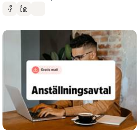
Dela på facebook
Dela på LinkedIn
Dela via mail
Gå vidare till artikelns
innehåll