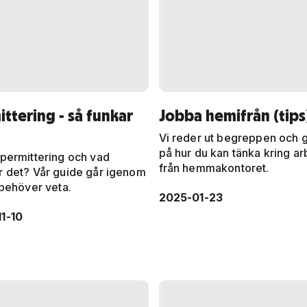
ttering - så funkar
Jobba hemifrån (tips
Vi reder ut begreppen och g
på hur du kan tänka kring ar
 permittering och vad
från hemmakontoret.
r det? Vår guide går igenom
 behöver veta.
2025-01-23
1-10