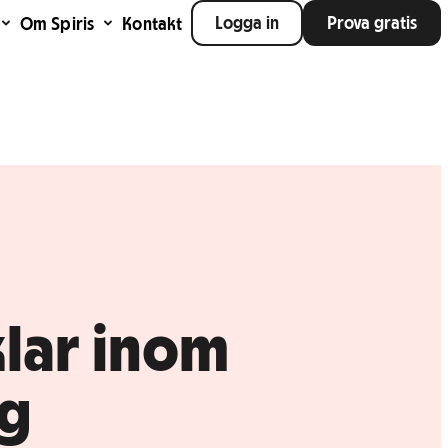
Logga in
Prova gratis
Om Spiris
Kontakt
klar inom
ng