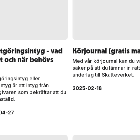
tgöringsintyg - vad
Körjournal (gratis ma
t och när behövs
Med vår körjournal kan du v
säker på att du lämnar in rät
underlag till Skatteverket.
öringsintyg eller
intyg är ett intyg från
2025-02-18
givaren som bekräftar att du
nställd.
04-27