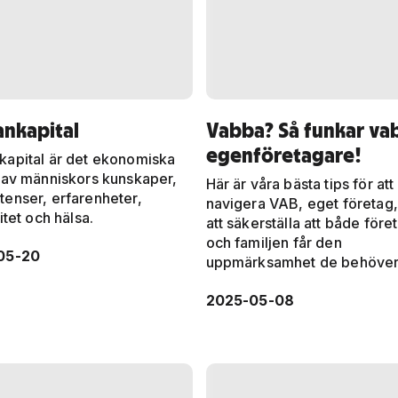
nkapital
Vabba? Så funkar vab
egenföretagare!
apital är det ekonomiska
 av människors kunskaper,
Här är våra bästa tips för att
enser, erfarenheter,
navigera VAB, eget företag
itet och hälsa.
att säkerställa att både före
och familjen får den
05-20
uppmärksamhet de behöver
2025-05-08