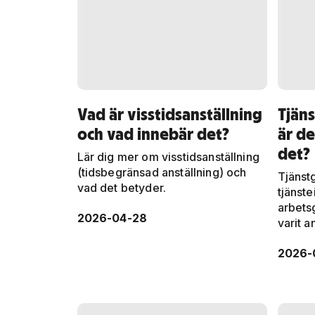
Vad är visstidsanställning
Tjäns
och vad innebär det?
är de
det?
Lär dig mer om visstidsanställning
(tidsbegränsad anställning) och
Tjänstg
vad det betyder.
tjänste
arbets
2026-04-28
varit a
2026-