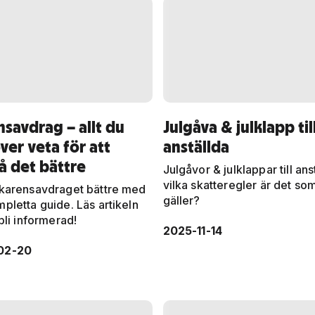
savdrag – allt du
Julgåva & julklapp til
er veta för att
anställda
å det bättre
Julgåvor & julklappar till ans
vilka skatteregler är det so
 karensavdraget bättre med
gäller?
pletta guide. Läs artikeln
 bli informerad!
2025-11-14
02-20