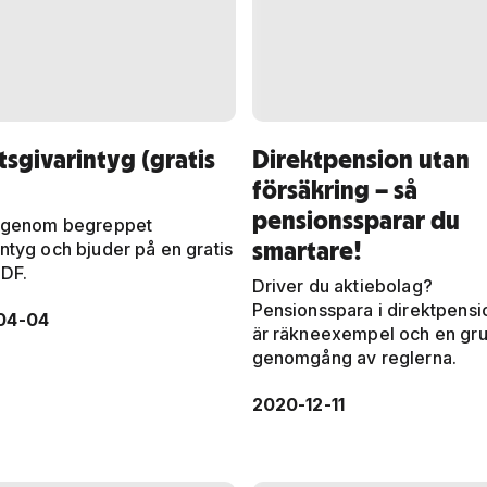
sgivarintyg (gratis
Direktpension utan
försäkring – så
pensionssparar du
 igenom begreppet
smartare!
intyg och bjuder på en gratis
PDF.
Driver du aktiebolag?
Pensionsspara i direktpensi
04-04
är räkneexempel och en gru
genomgång av reglerna.
2020-12-11