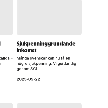
l
Sjukpenninggrundande
inkomst
tällda –
Många svenskar kan nu få en
m
högre sjukpenning. Vi guidar dig
genom SGI.
2025-05-22