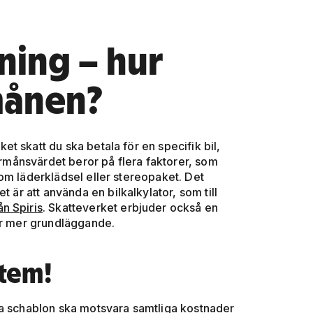
ning – hur
månen?
t skatt du ska betala för en specifik bil,
Förmånsvärdet beror på flera faktorer, som
om läderklädsel eller stereopaket. Det
t är att använda en bilkalkylator, som till
n Spiris
. Skatteverket erbjuder också en
 är mer grundläggande.
stem!
na schablon ska motsvara samtliga kostnader