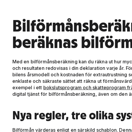
Bilförmånsberäk
beräknas bilför
Med en bilförmånsberäkning kan du räkna ut hur mycke
och resultaten redovisas i din deklaration varje år. 
bilens årsmodell och kostnaden för extrautrustning s
enklaste och säkraste sättet att räkna ut förmånsvärde
exempel i ett
bokslutsprogram och skatteprogram frå
digital tjänst för bilförmånsberäkning, även om den
Nya regler, tre olika sy
Bilförmån värderas enligt en särskild schablon. Den