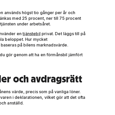
len används högst tio gånger per år och
nkas med 25 procent, ner till 75 procent
 tjänsten under arbetsåret.
använder en
tjänstebil
privat. Det läggs till på
ala beloppet. Hur mycket
 baseras på bilens marknadsvärde.
u gör genom att ha en förmånsbil jämfört
er och avdragsrätt
ånens värde, precis som på vanliga löner.
aren i deklarationen, vilket gör att det ofta
ch anställd.