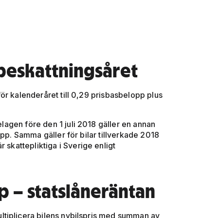
beskattningsåret
ör kalenderåret till 0,29 prisbasbelopp plus
telagen före den 1 juli 2018 gäller en annan
opp. Samma gäller för bilar tillverkade 2018
 skattepliktiga i Sverige enligt
p – statslåneräntan
ltiplicera bilens nybilspris med summan av