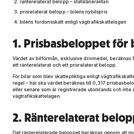
ränterelaterat belopp – statslåneräntan
prisrelaterat belopp – bilens nybilspris
bilens fordonsskatt enligt vägtrafikskattelagen
1. Prisbasbeloppet för 
Värdet av bilförmån, exklusive drivmedel, beräknas f
ett ränterelaterat och ett prisrelaterat belopp.
För bilar som blev skattepliktiga enligt vägtrafikskat
regel – här ska värdet beräknas till 0,317 prisbasbel
eller senare som är registrerade utomlands och inte är
vägtrafikskattelagen.
2. Ränterelaterat belop
Det ränterelaterade beloppet beräknas genom att mu