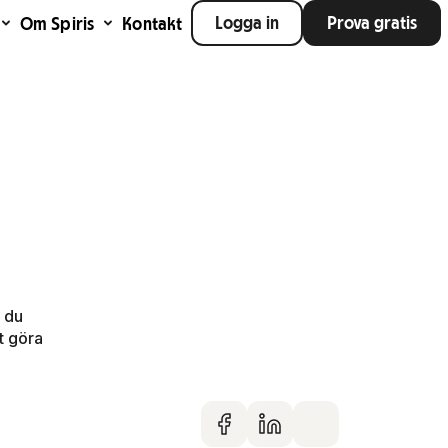
Logga in
Prova gratis
Om Spiris
Kontakt
t du
t göra
Dela på faceboo
Dela på Linke
Dela via m