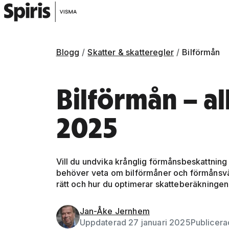
Blogg
Skatter & skatteregler
Bilförmån
Bilförmån – al
2025
Vill du undvika krånglig förmånsbeskattning 
behöver veta om bilförmåner och förmånsvärd
rätt och hur du optimerar skatteberäkningen 
Gå vidare till artikelns
innehåll
Jan-Åke Jernhem
Uppdaterad 27 januari 2025
Publicer