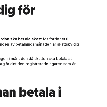
dig för
fordon ska betala skatt
för fordonet till
ången av betalningsmånaden är skattskyldig
agen i månaden då skatten ska betalas är
t lag är det den registrerade ägaren som är
an betala i