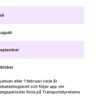
uli
ugusti
September
ktober
anuari eller 1 februari varje år.
inbetalningskort och följer upp om
ningsperioder finns på Transportstyrelsens