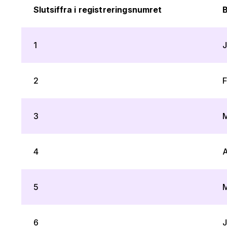
Slutsiffra i registreringsnumret
B
1
J
2
F
3
M
4
A
5
M
6
J