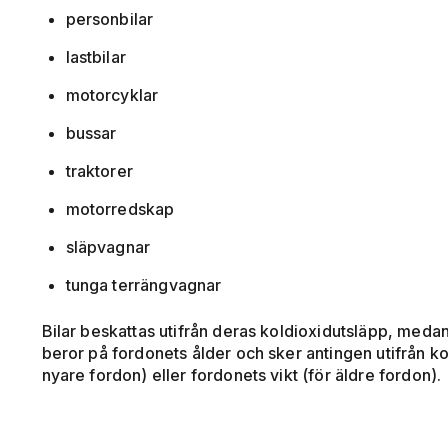
personbilar
lastbilar
motorcyklar
bussar
traktorer
motorredskap
släpvagnar
tunga terrängvagnar
Bilar beskattas utifrån deras koldioxidutsläpp, medan
beror på fordonets ålder och sker antingen utifrån ko
nyare fordon) eller fordonets vikt (för äldre fordon).