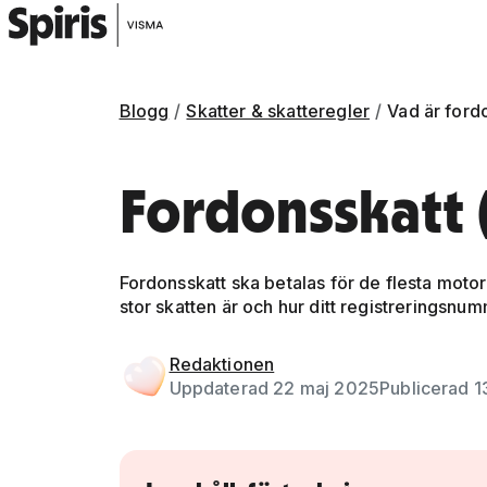
Blogg
Skatter & skatteregler
Vad är ford
Fordonsskatt (
Fordonsskatt ska betalas för de flesta motord
stor skatten är och hur ditt registreringsnu
Gå vidare till artikelns
innehåll
Redaktionen
Uppdaterad 22 maj 2025
Publicerad 1