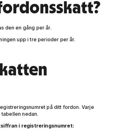
 fordonsskatt?
as den en gång per år.
ingen upp i tre perioder per år.
skatten
registreringsnumret på ditt fordon. Varje
 tabellen nedan.
iffran i registreringsnumret: