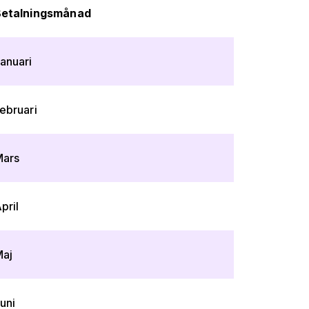
etalningsmånad
anuari
ebruari
ars
pril
aj
uni