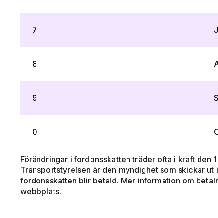
7
J
8
A
9
0
O
Förändringar i fordonsskatten träder ofta i kraft den 1 j
Transportstyrelsen är den myndighet som skickar ut 
fordonsskatten blir betald. Mer information om betal
webbplats.