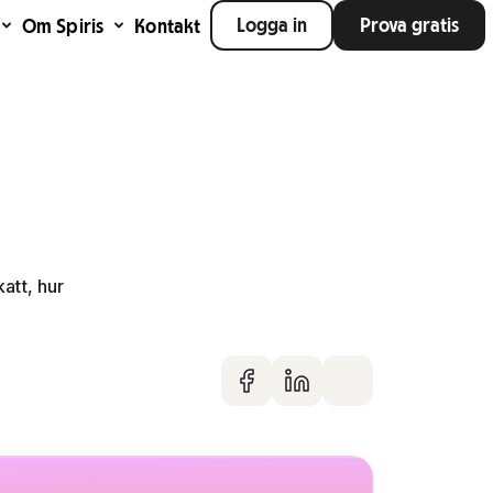
Logga in
Prova gratis
Om Spiris
Kontakt
att, hur
Dela på faceboo
Dela på Linke
Dela via m