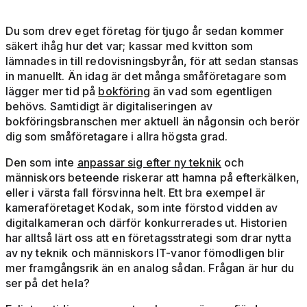
Du som drev eget företag för tjugo år sedan kommer
säkert ihåg hur det var; kassar med kvitton som
lämnades in till redovisningsbyrån, för att sedan stansas
in manuellt. Än idag är det många småföretagare som
lägger mer tid på
bokföring
än vad som egentligen
behövs. Samtidigt är digitaliseringen av
bokföringsbranschen mer aktuell än någonsin och berör
dig som småföretagare i allra högsta grad.
Den som inte
anpassar sig efter ny teknik
och
människors beteende riskerar att hamna på efterkälken,
eller i värsta fall försvinna helt. Ett bra exempel är
kameraföretaget Kodak, som inte förstod vidden av
digitalkameran och därför konkurrerades ut. Historien
har alltså lärt oss att en företagsstrategi som drar nytta
av ny teknik och människors IT-vanor fömodligen blir
mer framgångsrik än en analog sådan. Frågan är hur du
ser på det hela?