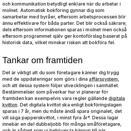
och kommunikation betydligt enklare när du arbetar i
molnet. Automatisk bokföring gynnar dig som
samarbetar med byråer, eftersom arbetsprocessen blir
ännu effektivare för båda parter. Det blir också säkrare;
dels eftersom informationen sparas i molnet men också
eftersom programmet själv ger kontoförslag baserat på
historisk data, vilket minskar risken att bokföra fel.
Tankar om framtiden
Det är viktigt att du som företagare känner dig trygg
med de uppdateringar som görs i dina
affärssystem
,
och att dessa system följer utvecklingen i samhället.
Bestämmelser som påverkar hur vi planerar för
framtiden kan exempelvis vara regler gällande
digitala
kvitton
. Det digitala kvittot ska enligt bokföringslagen
sparas i 7 år, m
en du måste ändå spara originalet, det
vill säga papperskvittot, i minst fyra år*. Dessa lagar
innebär en del dubbeljobb för många småföretagare,
och är sådant som vi behöver ta hänsyn till när