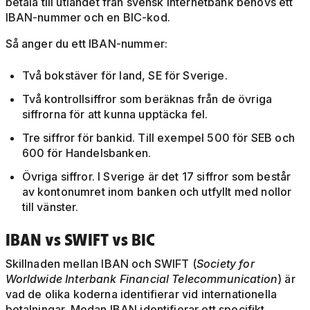
betala till utlandet från svensk internetbank behövs ett
IBAN-nummer och en BIC-kod.
Så anger du ett IBAN-nummer:
Två bokstäver för land, SE för Sverige.
Två kontrollsiffror som beräknas från de övriga
siffrorna för att kunna upptäcka fel.
Tre siffror för bankid. Till exempel 500 för SEB och
600 för Handelsbanken.
Övriga siffror. I Sverige är det 17 siffror som består
av kontonumret inom banken och utfyllt med nollor
till vänster.
IBAN vs SWIFT vs BIC
Skillnaden mellan IBAN och SWIFT (
Society for
Worldwide Interbank Financial Telecommunication
) är
vad de olika koderna identifierar vid internationella
betalningar. Medan IBAN identifierar ett specifikt