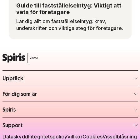
Guide till fastställelseintyg: Viktigt att
veta för företagare
Lär dig allt om fastställelseintyg: krav,
underskrifter och viktiga steg för företagare.
Upptäck
– klicka för att expandera lista
För dig som är
– klicka för att expandera lista
Spiris
– klicka för att expandera lista
Support
– klicka för att expandera lista
Juridisk information
Dataskydd
Integritetspolicy
Villkor
Cookies
Visselblåsning