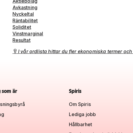
Aktiebolag
Avkastning
Nyckeltal
Räntabilitet
Soliditet
Vinstmarginal
Resultat
I vår ordlista hittar du fler ekonomiska termer oc

g som är
Spiris
sningsbyrå
Om Spiris
ng
Lediga jobb
Hållbarhet