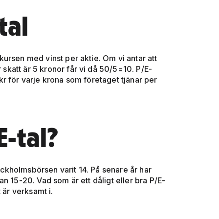
tal
ursen med vinst per aktie. Om vi antar att
r skatt är 5 kronor får vi då 50/5=10. P/E-
0 kr för varje krona som företaget tjänar per
E-tal?
tockholmsbörsen varit 14. På senare år har
n 15-20. Vad som är ett dåligt eller bra P/E-
 är verksamt i.