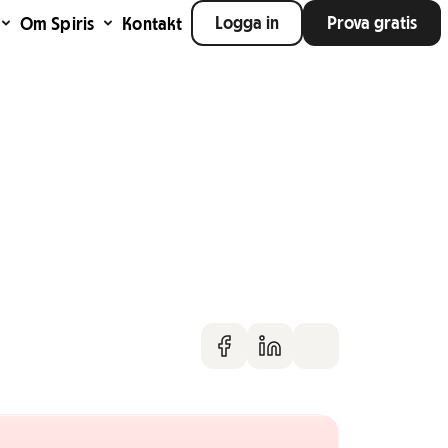
Logga in
Prova gratis
Om Spiris
Kontakt
Dela på faceboo
Dela på Linke
Dela via m