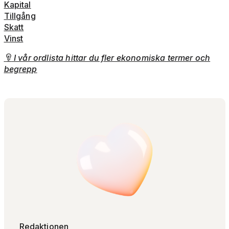
Kapital
Tillgång
Skatt
Vinst
I vår ordlista hittar du fler ekonomiska termer och

begrepp
Redaktionen