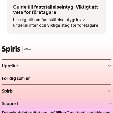
Guide till fastställelseintyg: Viktigt att
veta för företagare
Lär dig allt om fastställelseintyg: krav,
underskrifter och viktiga steg för företagare.
Upptäck
– klicka för att expandera lista
För dig som är
– klicka för att expandera lista
Spiris
– klicka för att expandera lista
Support
– klicka för att expandera lista
Dataskydd
Integritetspolicy
Villkor
Cookies
Visselblåsning