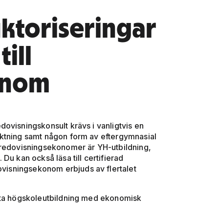
uktoriseringar
ill
onom
ovisningskonsult krävs i vanligtvis en
iktning samt någon form av eftergymnasial
 redovisningsekonomer är YH-utbildning,
Du kan också läsa till certifierad
dovisningsekonom erbjuds av flertalet
ofta högskoleutbildning med ekonomisk