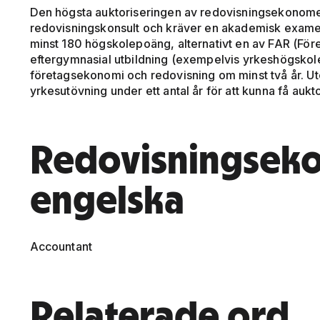
Den högsta auktoriseringen av redovisningsekonomer k
redovisningskonsult och kräver en akademisk exam
minst 180 högskolepoäng, alternativt en av FAR (Fö
eftergymnasial utbildning (exempelvis yrkeshögskole
företagsekonomi och redovisning om minst två år. Ut
yrkesutövning under ett antal år för att kunna få aukt
Redovisningsek
engelska
Accountant
Relaterade ord