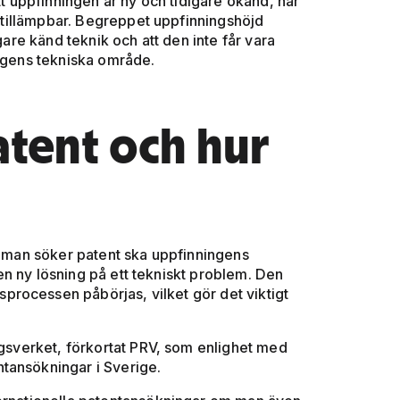
tt uppfinningen är ny och tidigare okänd, har
lt tillämpbar. Begreppet uppfinningshöjd
gare känd teknik och att den inte får vara
ingens tekniska område.
tent och hur
an man söker patent ska uppfinningens
n ny lösning på ett tekniskt problem. Den
rocessen påbörjas, vilket gör det viktigt
ngsverket, förkortat PRV, som enlighet med
tansökningar i Sverige.