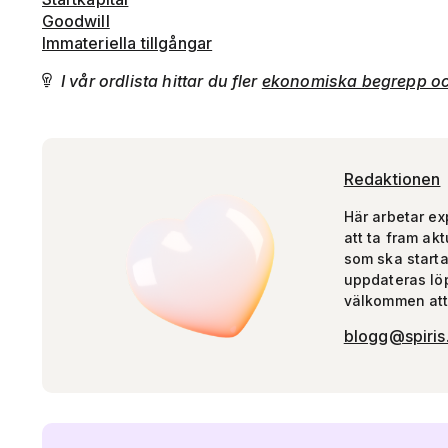
Goodwill
Immateriella tillgångar
I vår ordlista hittar du fler
ekonomiska begrepp oc

Redaktionen
Här arbetar ex
att ta fram akt
som ska starta 
uppdateras lö
välkommen att
blogg@spiris