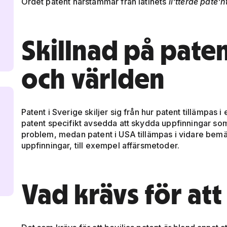
Ordet patent härstammar från latinets
li'tterae pate'n
Skillnad på paten
och världen
Patent i Sverige skiljer sig från hur patent tillämpas
patent specifikt avsedda att skydda uppfinningar som
problem, medan patent i USA tillämpas i vidare bemä
uppfinningar, till exempel affärsmetoder.
Vad krävs för att