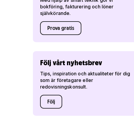
Med hjälp av smart teknik gör vi
bokföring, fakturering och löner
självkörande.
Prova gratis
Följ vårt nyhetsbrev
Tips, inspiration och aktualiteter för dig
som är företagare eller
redovisningskonsult.
Följ