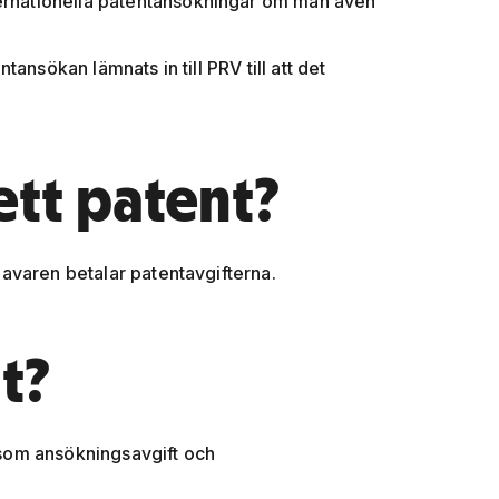
ternationella patentansökningar om man även
ntansökan lämnats in till PRV till att det
ett patent?
ehavaren betalar patentavgifterna.
t?
såsom ansökningsavgift och