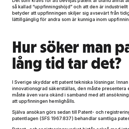
Det som krävs för att beviljas patent är bland annat a
så kallad “uppfinningshöjd” och att den är industriel
betyder att uppfinningen skiljer sig avsevärt från tidi
lättillgänglig för andra som är kunniga inom uppfinn
Hur söker man pa
lång tid tar det?
I Sverige skyddar ett patent tekniska lösningar. Inn
innovationsgrad säkerställas, den måste presentera e
måste även vara okänd i samband med att ansökningsp
att uppfinningen hemlighålls.
Själva ansökan görs sedan till Patent- och registreri
patentlagen (SFS 1967:837) behandlar samtliga paten