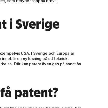
tes
, som betyder “öppna brev”.
t i Sverige
 i exempelvis USA. I Sverige och Europa är
 innebär en ny lösning på ett tekniskt
rkelse. Där kan patent även ges på annat än
 få patent?