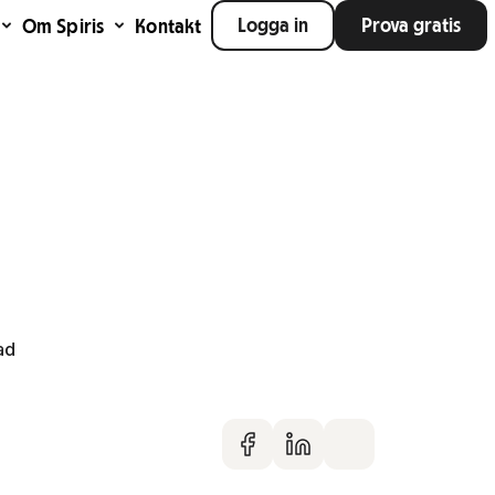
Logga in
Prova gratis
Om Spiris
Kontakt
ad
Dela på faceboo
Dela på Linke
Dela via m