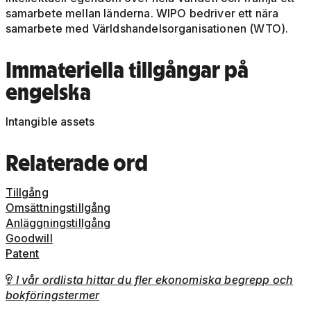
samarbete mellan länderna. WIPO bedriver ett nära
samarbete med Världshandelsorganisationen (WTO).
Immateriella tillgångar på
engelska
Intangible assets
Relaterade ord
Tillgång
Omsättningstillgång
Anläggningstillgång
Goodwill
Patent
I vår ordlista hittar du fler ekonomiska begrepp och

bokföringstermer