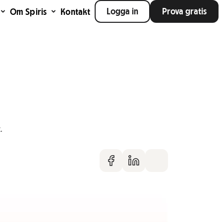
Logga in
Prova gratis
Om Spiris
Kontakt
.
Dela på faceboo
Dela på Linke
Dela via m