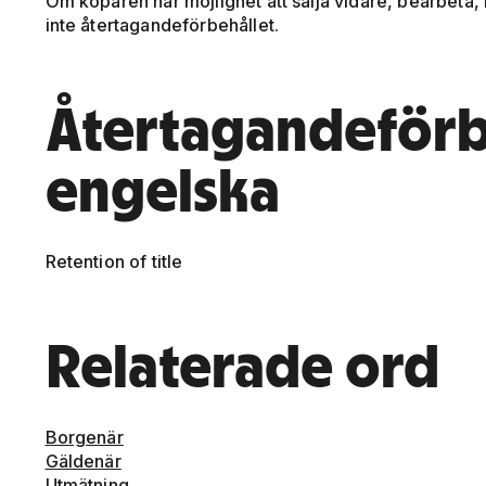
Om köparen har möjlighet att sälja vidare, bearbeta
inte återtagandeförbehållet.
Återtagandeförb
engelska
Retention of title
Relaterade ord
Borgenär
Gäldenär
Utmätning