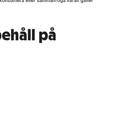
, konsumera eller sammanfoga varan gäller
ehåll på