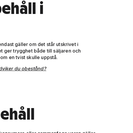
håll i
ndast gäller om det står utskrivet i
et ger trygghet både till säljaren och
 om en tvist skulle uppstå.
ndviker du obestånd?
ehåll