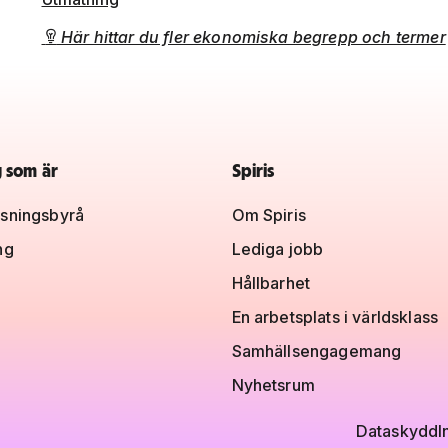
Här hittar du fler ekonomiska begrepp och termer

g som är
Spiris
sningsbyrå
Om Spiris
ng
Lediga jobb
Hållbarhet
En arbetsplats i världsklass
Samhällsengagemang
Nyhetsrum
Dataskydd
I