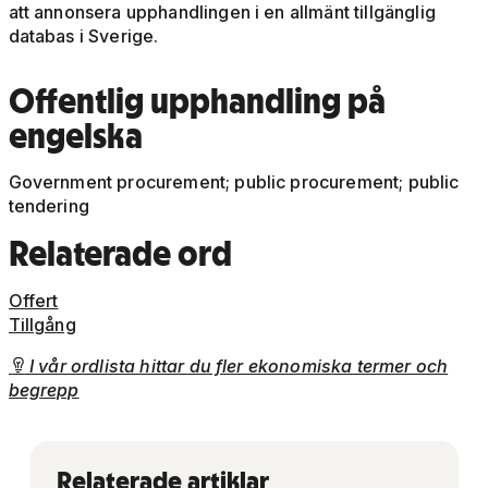
att annonsera upphandlingen i en allmänt tillgänglig
databas i Sverige.
Offentlig upphandling på
engelska
Government procurement; public procurement; public
tendering
Relaterade ord
Offert
Tillgång
I vår ordlista hittar du fler ekonomiska termer och

begrepp
Relaterade artiklar