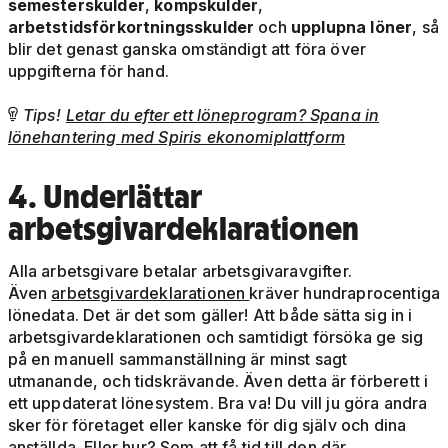
semesterskulder
,
kompskulder
,
arbetstidsförkortningsskulder
och
upplupna löner
, så
blir det genast ganska omständigt att föra över
uppgifterna för hand.
Tips!
Letar du efter ett löneprogram? Spana in

lönehantering med Spiris ekonomiplattform
4. Underlättar
arbetsgivardeklarationen
Alla arbetsgivare betalar arbetsgivaravgifter.
Även
arbetsgivardeklarationen
kräver hundraprocentiga
lönedata. Det är det som gäller! Att både sätta sig in i
arbetsgivardeklarationen och samtidigt försöka ge sig
på en manuell sammanställning är minst sagt
utmanande, och tidskrävande. Även detta är förberett i
ett uppdaterat lönesystem. Bra va! Du vill ju göra andra
sker för företaget eller kanske för dig själv och dina
anställda. Eller hur? Som att få tid till den där