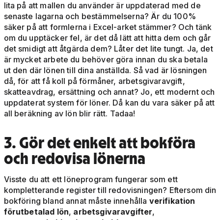
lita på att mallen du använder är uppdaterad med de
senaste lagarna och bestämmelserna? Är du 100%
säker på att formlerna i Excel-arket stämmer? Och tänk
om du upptäcker fel, är det då lätt att hitta dem och går
det smidigt att åtgärda dem? Låter det lite tungt. Ja, det
är mycket arbete du behöver göra innan du ska betala
ut den där lönen till dina anställda. Så vad är lösningen
då, för att få koll på förmåner, arbetsgivaravgift,
skatteavdrag, ersättning och annat? Jo, ett modernt och
uppdaterat system för löner. Då kan du vara säker på att
all beräkning av lön blir rätt. Tadaa!
3. Gör det enkelt att bokföra
och redovisa lönerna
Visste du att ett löneprogram fungerar som ett
kompletterande register till redovisningen? Eftersom din
bokföring bland annat måste innehålla
verifikation
förutbetalad lön
,
arbetsgivaravgifter
,