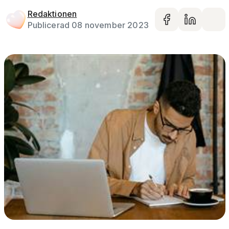
Redaktionen
Dela på 
Dela 
De
Publicerad 08 november 2023
Gå vidare till artikelns
innehåll