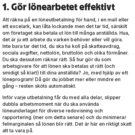
1. Gör lönearbetet effektivt
Att räkna på en löneutbetalning för hand, i en mall eller
ett excelark, kan låta lockande men det tar tid, särskilt
om företaget ska betala ut lön till många anställda. Hua,
det är ju ett arbete du varken behöver eller vill göra.
Inte bara tar det tid, du ska ha koll på skatteavdrag,
sociala avgifter, nettolön, bruttolön och olika förmåner.
Du ska dessutom räknar rätt. Så hur gör du som
arbetsgivare för att lönen ska betalas ut rätt (och
smidigt så klart) till dina anställda? Jo, med hjälp av ett
löneprogram! Då gör du jobbet mer eller mindre en
gång – resten sköts automatiskt.
Inför varje utbetalning får du med alla delar, slipper
dubbla arbetsmoment när du ska använda
löneunderlaget för diverse redovisning och
rapportering (mer om detta senare) och du minimerar
felmarginalen så lönen blir rätt. Det är här en riktigt skatt
att ta vara på.